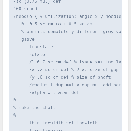
/sc {0.75 mul} def

100 srand

/needle { % utilization: angle x y needle, at
   % -0.5 sc cm to + 0.5 sc cm

   % permits completely different grey values
   gsave

      translate

      rotate

      /l 0.7 sc cm def % issue setting latera
      /x .2 sc cm def % 2 x: size of gap

      /y .6 sc cm def % size of shaft

      /radius l dup mul x dup mul add sqrt de
      /alpha x l atan def

%

% make the shaft

%

      thinlinewidth setlinewidth

      1 setlinejoin
