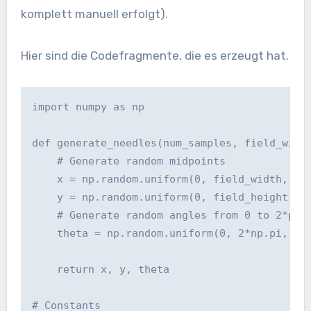
komplett manuell erfolgt).
Hier sind die Codefragmente, die es erzeugt hat.
import numpy as np

def generate_needles(num_samples, field_width
    # Generate random midpoints

    x = np.random.uniform(0, field_width, num
    y = np.random.uniform(0, field_height, nu
    # Generate random angles from 0 to 2*pi

    theta = np.random.uniform(0, 2*np.pi, num
    return x, y, theta

# Constants
