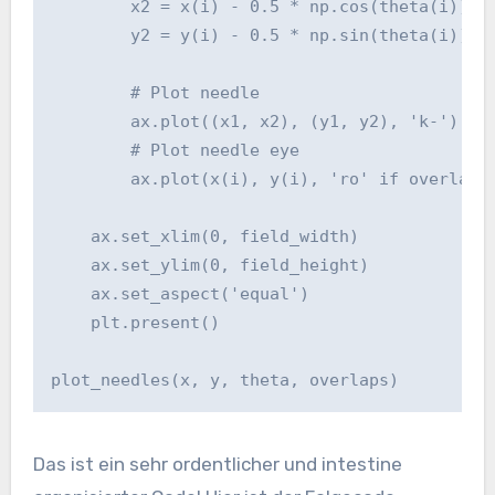
        x2 = x(i) - 0.5 * np.cos(theta(i))

        y2 = y(i) - 0.5 * np.sin(theta(i))

        # Plot needle

        ax.plot((x1, x2), (y1, y2), 'k-')

        # Plot needle eye

        ax.plot(x(i), y(i), 'ro' if overlaps(
    ax.set_xlim(0, field_width)

    ax.set_ylim(0, field_height)

    ax.set_aspect('equal')

    plt.present()

Das ist ein sehr ordentlicher und intestine