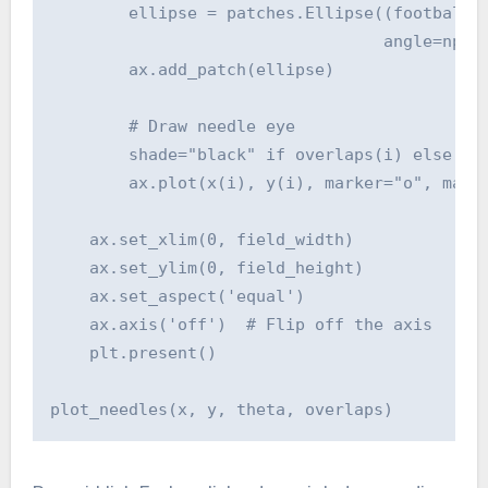
        ellipse = patches.Ellipse((football_x
                                  angle=np.le
        ax.add_patch(ellipse)

        # Draw needle eye

        shade="black" if overlaps(i) else 'wh
        ax.plot(x(i), y(i), marker="o", marke
    ax.set_xlim(0, field_width)

    ax.set_ylim(0, field_height)

    ax.set_aspect('equal')

    ax.axis('off')  # Flip off the axis

    plt.present()
