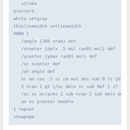
   stroke

grestore

white setgray

thinlinewidth setlinewidth

4000 {

   /angle {360 nran} def

   /xcenter {delx .5 mul ran01 mul} def

   /ycenter {ymax ran01 mul} def

   /xc xcenter def

   /an angle def

   xc an cos .5 sc cm mul abs sub 0 lt {black
   2 nran 1 gt {/xc delx xc sub def } if

   /xc xc ncracks 1 sub nran 1 sub delx mul a
   an xc ycenter needle

} repeat
