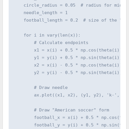
    circle_radius = 0.05  # radius for midpoi
    needle_length = 1

    football_length = 0.2  # size of the "soc
    for i in vary(len(x)):

        # Calculate endpoints

        x1 = x(i) + 0.5 * np.cos(theta(i))

        y1 = y(i) + 0.5 * np.sin(theta(i))

        x2 = x(i) - 0.5 * np.cos(theta(i))

        y2 = y(i) - 0.5 * np.sin(theta(i))

        # Draw needle

        ax.plot((x1, x2), (y1, y2), 'k-', lw=
        # Draw "American soccer" form

        football_x = x(i) + 0.5 * np.cos(thet
        football_y = y(i) + 0.5 * np.sin(thet