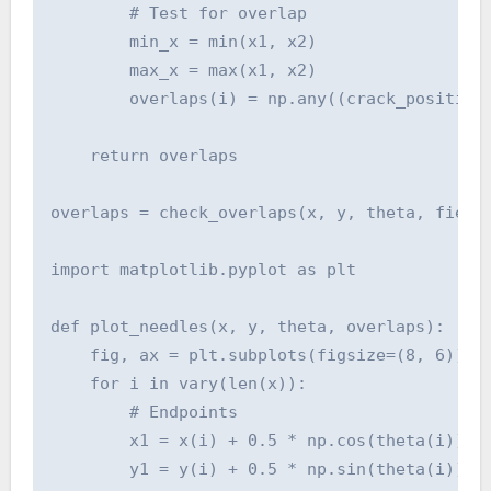
        # Test for overlap

        min_x = min(x1, x2)

        max_x = max(x1, x2)

        overlaps(i) = np.any((crack_positions
    return overlaps

overlaps = check_overlaps(x, y, theta, field_
import matplotlib.pyplot as plt

def plot_needles(x, y, theta, overlaps):

    fig, ax = plt.subplots(figsize=(8, 6))

    for i in vary(len(x)):

        # Endpoints

        x1 = x(i) + 0.5 * np.cos(theta(i))

        y1 = y(i) + 0.5 * np.sin(theta(i))
