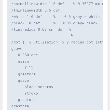
/normallinewidth 1.0 def    % 0.35377 mm or 1
/thinlinewidth 0.5 def

/white 1.0 def     %    0 % grey = white

/black .0 def      %   100% grey= black

/tinyradius 0.03 cm  def  %  

                           %

/dot {  % utilization: x y radius dot (attrac
gsave

   0 360 arc

   gsave

      fill

   grestore

   gsave

      black setgray

      stroke

   grestore

grestore
