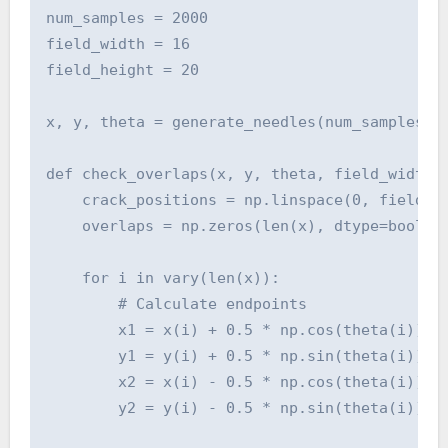
num_samples = 2000

field_width = 16

field_height = 20

x, y, theta = generate_needles(num_samples, f
def check_overlaps(x, y, theta, field_width, 
    crack_positions = np.linspace(0, field_wi
    overlaps = np.zeros(len(x), dtype=bool)

    for i in vary(len(x)):

        # Calculate endpoints

        x1 = x(i) + 0.5 * np.cos(theta(i))

        y1 = y(i) + 0.5 * np.sin(theta(i))

        x2 = x(i) - 0.5 * np.cos(theta(i))

        y2 = y(i) - 0.5 * np.sin(theta(i))
