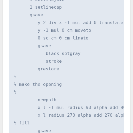
      1 setlinecap

      gsave

         y 2 div x -1 mul add 0 translate

         y -1 mul 0 cm moveto

         0 sc cm 0 cm lineto

         gsave

            black setgray

            stroke

         grestore

%

% make the opening

%

         newpath

         x l -1 mul radius 90 alpha add 90 al
         x l radius 270 alpha add 270 alpha s
% fill

         gsave
