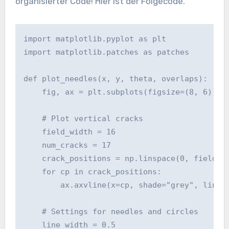
organisierter Code! Hier ist der Folgecode.
import matplotlib.pyplot as plt

import matplotlib.patches as patches

def plot_needles(x, y, theta, overlaps):

    fig, ax = plt.subplots(figsize=(8, 6))

    # Plot vertical cracks

    field_width = 16

    num_cracks = 17

    crack_positions = np.linspace(0, field_wi
    for cp in crack_positions:

        ax.axvline(x=cp, shade="grey", linest
    # Settings for needles and circles

    line_width = 0.5
