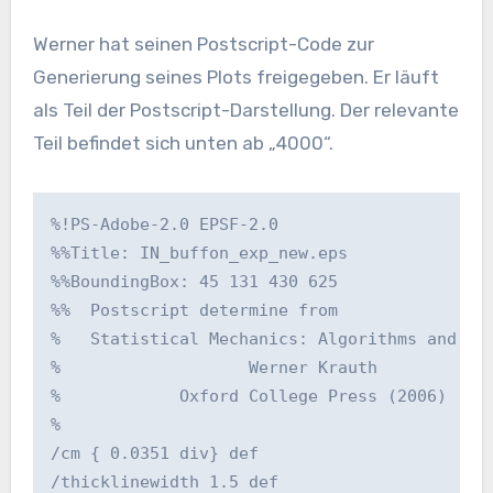
Werner hat seinen Postscript-Code zur
Generierung seines Plots freigegeben. Er läuft
als Teil der Postscript-Darstellung. Der relevante
Teil befindet sich unten ab „4000“.
%!PS-Adobe-2.0 EPSF-2.0

%%Title: IN_buffon_exp_new.eps

%%BoundingBox: 45 131 430 625

%%  Postscript determine from 

%   Statistical Mechanics: Algorithms and Com
%                   Werner Krauth

%            Oxford College Press (2006)

%

/cm { 0.0351 div} def

/thicklinewidth 1.5 def
