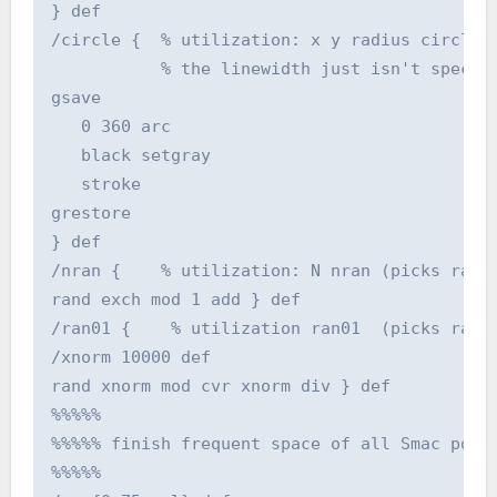
} def

/circle {  % utilization: x y radius circle (
           % the linewidth just isn't specifi
gsave

   0 360 arc

   black setgray

   stroke

grestore

} def

/nran {    % utilization: N nran (picks rando
rand exch mod 1 add } def 

/ran01 {    % utilization ran01  (picks rando
/xnorm 10000 def

rand xnorm mod cvr xnorm div } def 

%%%%%

%%%%% finish frequent space of all Smac posts
%%%%%
