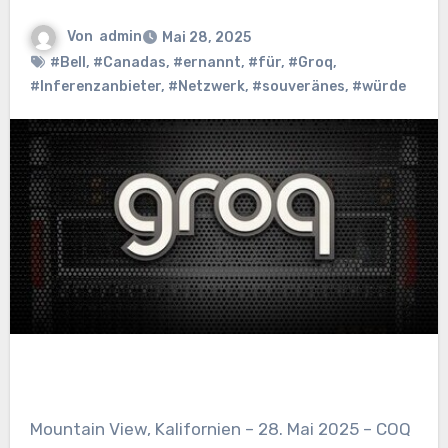
Von
admin
Mai 28, 2025
#Bell
,
#Canadas
,
#ernannt
,
#für
,
#Groq
,
#Inferenzanbieter
,
#Netzwerk
,
#souveränes
,
#würde
Mountain View, Kalifornien – 28. Mai 2025 – COQ