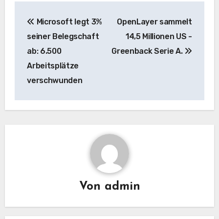
Beitrags-
Microsoft legt 3%
OpenLayer sammelt
Navigation
seiner Belegschaft
14,5 Millionen US -
ab: 6.500
Greenback Serie A.
Arbeitsplätze
verschwunden
Von
admin