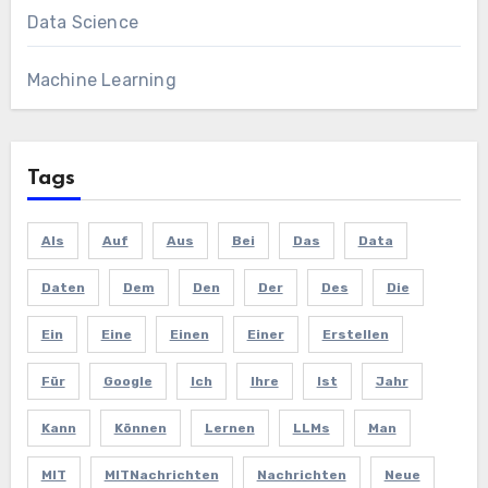
Data Science
Machine Learning
Tags
Als
Auf
Aus
Bei
Das
Data
Daten
Dem
Den
Der
Des
Die
Ein
Eine
Einen
Einer
Erstellen
Für
Google
Ich
Ihre
Ist
Jahr
Kann
Können
Lernen
LLMs
Man
MIT
MITNachrichten
Nachrichten
Neue