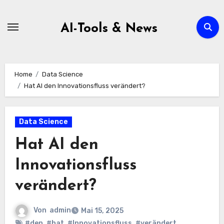
Zum
Inhalt
AI-Tools & News
springen
Home
Data Science
Hat AI den Innovationsfluss verändert?
Data Science
Hat AI den
Innovationsfluss
verändert?
Von
admin
Mai 15, 2025
#den
,
#hat
,
#Innovationsfluss
,
#verändert