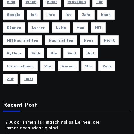
Eine
Einen
Einer
Erstellen
Für
Google
Ich
Ihre
Ist
Jahr
Kann
Können
Lernen
LLMs
Man
MIT
MITNachrichten
Nachrichten
Neue
Nicht
Python
Sich
Sie
Sind
Und
Unternehmen
Von
Warum
Wie
Zum
Zur
Über
Recent Post
7 Algorithmen für maschinelles Lernen, die
immer noch wichtig sind