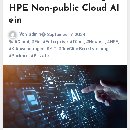
HPE Non-public Cloud AI
ein
Von
admin
September 7, 2024
#Cloud
,
#Ein
,
#Enterprise
,
#führt
,
#Hewlett
,
#HPE
,
#KIAnwendungen
,
#MIT
,
#OneClickBereitstellung
,
#Packard
,
#Private