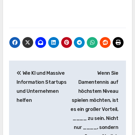
Beitrags-
Wie KI und Massive
Wenn Sie
Navigation
Information Startups
Damentennis auf
und Unternehmen
höchstem Niveau
helfen
spielen möchten, ist
es ein großer Vorteil,
____ zu sein. Nicht
nur ____, sondern