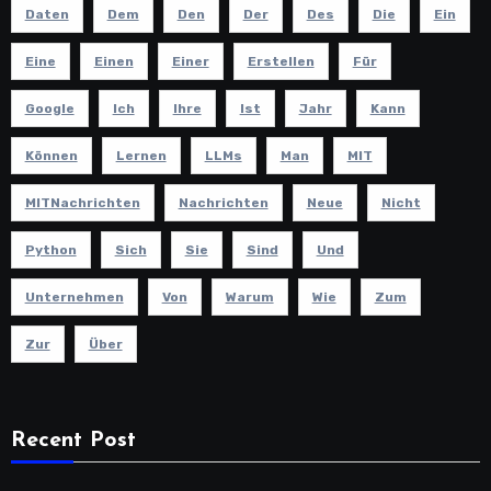
Daten
Dem
Den
Der
Des
Die
Ein
Eine
Einen
Einer
Erstellen
Für
Google
Ich
Ihre
Ist
Jahr
Kann
Können
Lernen
LLMs
Man
MIT
MITNachrichten
Nachrichten
Neue
Nicht
Python
Sich
Sie
Sind
Und
Unternehmen
Von
Warum
Wie
Zum
Zur
Über
Recent Post