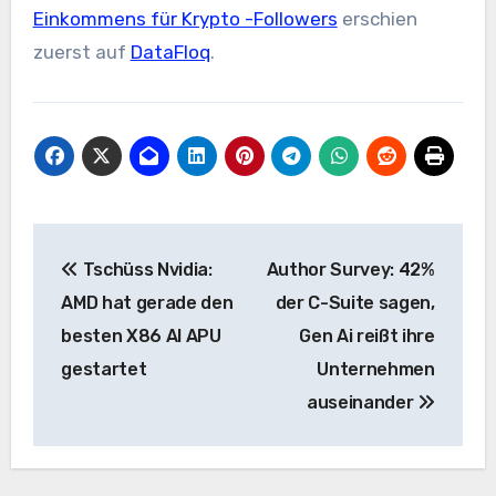
Einkommens für Krypto -Followers
erschien
zuerst auf
DataFloq
.
Beitrags-
Tschüss Nvidia:
Author Survey: 42%
Navigation
AMD hat gerade den
der C-Suite sagen,
besten X86 AI APU
Gen Ai reißt ihre
gestartet
Unternehmen
auseinander