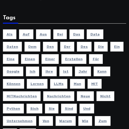
Tags
Als
Auf
Aus
Bei
Das
Data
Daten
Dem
Den
Der
Des
Die
Ein
Eine
Einen
Einer
Erstellen
Für
Google
Ich
Ihre
Ist
Jahr
Kann
Können
Lernen
LLMs
Man
MIT
MITNachrichten
Nachrichten
Neue
Nicht
Python
Sich
Sie
Sind
Und
Unternehmen
Von
Warum
Wie
Zum