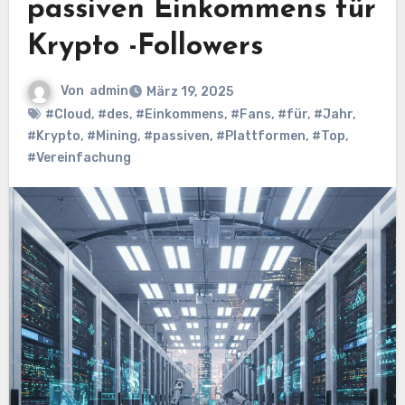
passiven Einkommens für
Krypto -Followers
Von
admin
März 19, 2025
#Cloud
,
#des
,
#Einkommens
,
#Fans
,
#für
,
#Jahr
,
#Krypto
,
#Mining
,
#passiven
,
#Plattformen
,
#Top
,
#Vereinfachung