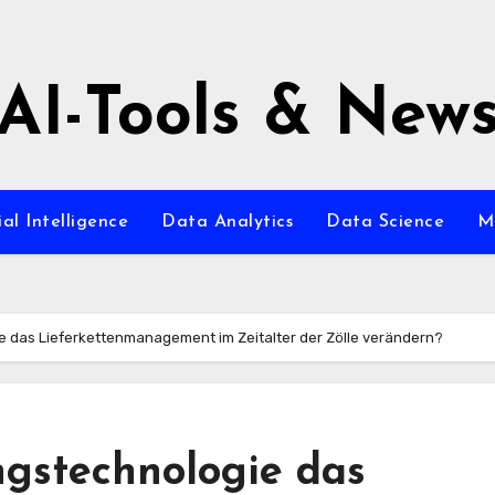
AI-Tools & New
ial Intelligence
Data Analytics
Data Science
M
 das Lieferkettenmanagement im Zeitalter der Zölle verändern?
gstechnologie das