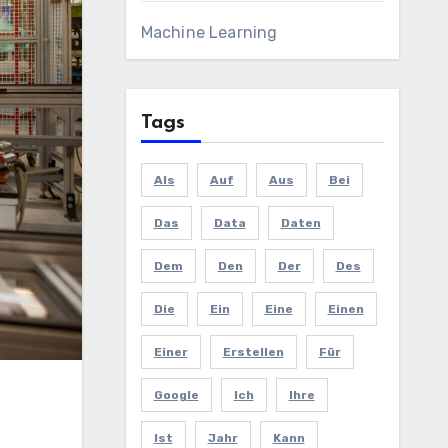
Machine Learning
Tags
Als
Auf
Aus
Bei
Das
Data
Daten
Dem
Den
Der
Des
Die
Ein
Eine
Einen
Einer
Erstellen
Für
Google
Ich
Ihre
Ist
Jahr
Kann