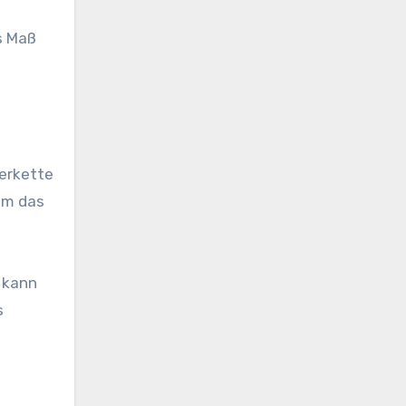
s Maß
ferkette
um das
 kann
s