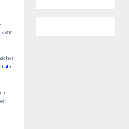
.
n
kann
eziehen
okale
die
eit