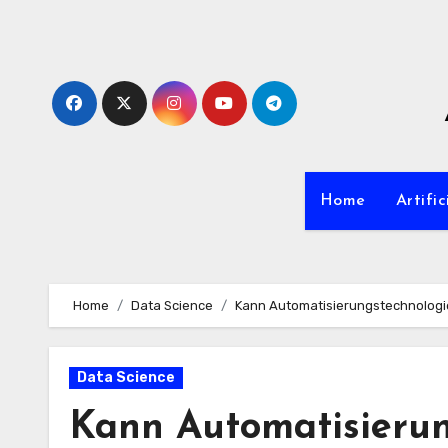
Zum
Inhalt
springen
Home
Artific
Home
Data Science
Kann Automatisierungstechnologie
Data Science
Kann Automatisierun