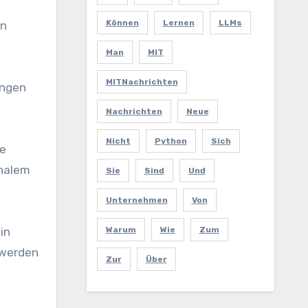
Können
Lernen
LLMs
en
Man
MIT
MITNachrichten
ungen
Nachrichten
Neue
Nicht
Python
Sich
re
onalem
Sie
Sind
Und
Unternehmen
Von
in
Warum
Wie
Zum
 werden
Zur
Über