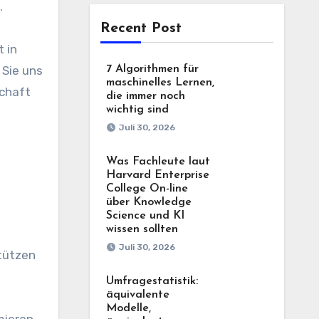
.
Recent Post
 in
 Sie uns
7 Algorithmen für
maschinelles Lernen,
schaft
die immer noch
wichtig sind
Juli 30, 2026
Was Fachleute laut
Harvard Enterprise
College On-line
über Knowledge
Science und KI
wissen sollten
Juli 30, 2026
tützen
Umfragestatistik:
äquivalente
Modelle,
mieren