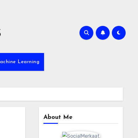
s
achine Learning
About Me