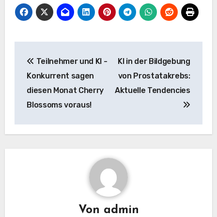
Beitrags-
Teilnehmer und KI -
KI in der Bildgebung
Navigation
Konkurrent sagen
von Prostatakrebs:
diesen Monat Cherry
Aktuelle Tendencies
Blossoms voraus!
Von
admin