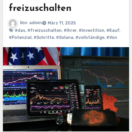
freizuschalten
Von
admin
März 11, 2025
#das
,
#freizuschalten
,
#Ihrer
,
#Investition
,
#Kauf
,
#Potenzial
,
#Schritte
,
#Solana
,
#vollständige
,
#Von