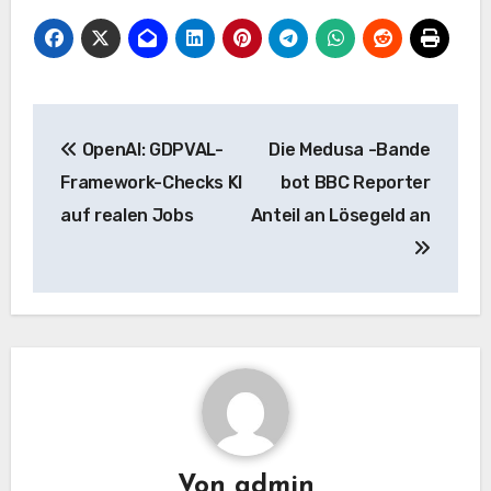
Beitrags-
OpenAI: GDPVAL-
Die Medusa -Bande
Navigation
Framework-Checks KI
bot BBC Reporter
auf realen Jobs
Anteil an Lösegeld an
Von
admin