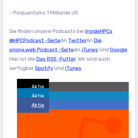
– Psiquantums 1 Milliarde US
Sie finden unsere Podcasts bei
InsideHPCs
@HPCPodcast -Seite
An
Twitter
An
Die
orionx.web Podcast -Seite
An
iTunes
Und
Google
.
Hier ist die
Das RSS -Futter
. Wir sind auch
verfügbar
Spotify
Und
iTunes
.
Aktie
Aktie
Aktie