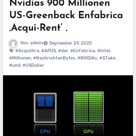
Nvidias 900 Millionen
US-Greenback Enfabrica
‚Acqui-Rent‘ ‚
Von
admin
September 29, 2025
#AcquiHire
,
#APUS
,
#der
,
#Enfabrica
,
#Intel
,
#Millionen
,
#NachrichtenBytes
,
#NVIDIAs
,
#STake
,
#und
,
#USDollar