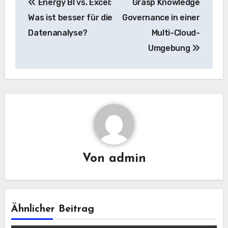
Energy BI vs. Excel:
Grasp Knowledge
Navigation
Was ist besser für die
Governance in einer
Datenanalyse?
Multi-Cloud-
Umgebung
Von
admin
Ähnlicher Beitrag