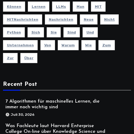
Können
Lernen
LLMs
Man
MIT
MITNachrichten
Nachrichten
Neue
Nicht
Python
Sich
Sie
Sind
Und
Unternehmen
Von
Warum
Wie
Zum
Zur
Über
Recent Post
7 Algorithmen für maschinelles Lernen, die
immer noch wichtig sind
Juli 30, 2026
Was Fachleute laut Harvard Enterprise
College On-line über Knowledge Science und