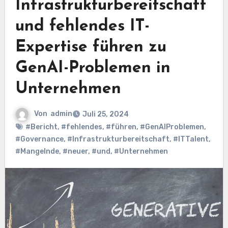
Infrastrukturbereitschaft
und fehlendes IT-
Expertise führen zu
GenAI-Problemen in
Unternehmen
Von
admin
Juli 25, 2024
#Bericht
,
#fehlendes
,
#führen
,
#GenAIProblemen
,
#Governance
,
#Infrastrukturbereitschaft
,
#ITTalent
,
#Mangelnde
,
#neuer
,
#und
,
#Unternehmen