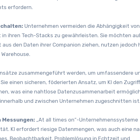
nts erfordern.
schalten:
Unternehmen vermeiden die Abhängigkeit von
it in ihren Tech-Stacks zu gewährleisten. Sie möchten a
 aus den Daten ihrer Companion ziehen, nutzen jedoch 
n Warehouse.
tensätze zusammengeführt werden, um umfassendere u
Sie einen sicheren, föderierten Ansatz, um KI den Zugrif
hen, was eine nahtlose Datenzusammenarbeit ermöglich
innerhalb und zwischen Unternehmen zugeschnitten ist
ch Messungen:
„At all times on“-Unternehmenssysteme
ität. KI erfordert riesige Datenmengen, was auch eine n
lines, Beobachtbarkeit, Problemlösung in Echtzeit und