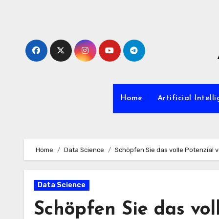
Zum
Inhalt
springen
Home
Artificial Intell
Home
Data Science
Schöpfen Sie das volle Potenzial 
Data Science
Schöpfen Sie das vol