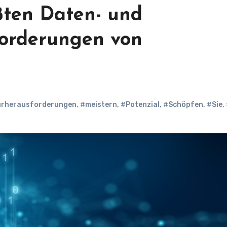
ßten Daten- und
forderungen von
urherausforderungen
,
#meistern
,
#Potenzial
,
#Schöpfen
,
#Sie
,