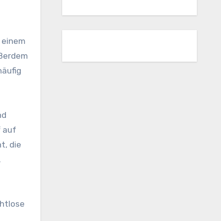
 einem
ußerdem
häufig
nd
f auf
t, die
.
ahtlose