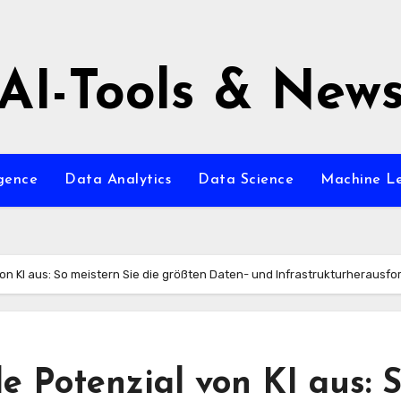
AI-Tools & New
igence
Data Analytics
Data Science
Machine L
von KI aus: So meistern Sie die größten Daten- und Infrastrukturherau
le Potenzial von KI aus: 