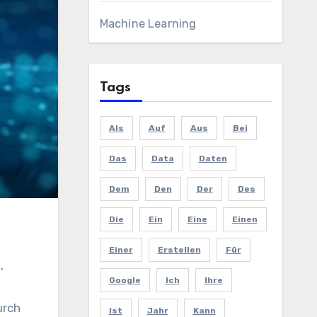
Machine Learning
Tags
Als
Auf
Aus
Bei
Das
Data
Daten
Dem
Den
Der
Des
Die
Ein
Eine
Einen
Einer
Erstellen
Für
Google
Ich
Ihre
urch
Ist
Jahr
Kann