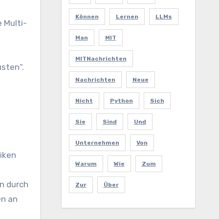
Können
Lernen
LLMs
 Multi-
Man
MIT
MITNachrichten
sten“.
Nachrichten
Neue
Nicht
Python
Sich
Sie
Sind
Und
Unternehmen
Von
iken
Warum
Wie
Zum
en durch
Zur
Über
en an