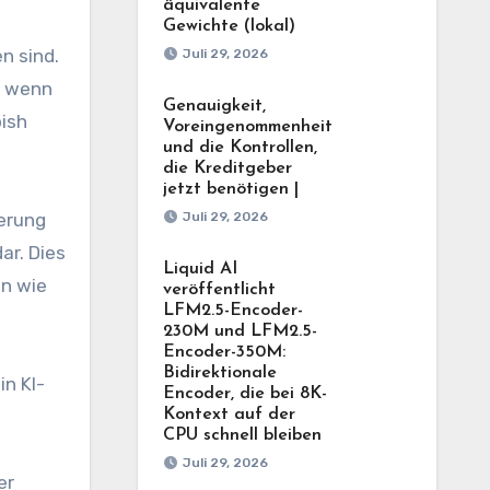
äquivalente
Gewichte (lokal)
n sind.
Juli 29, 2026
, wenn
Genauigkeit,
bish
Voreingenommenheit
und die Kontrollen,
die Kreditgeber
jetzt benötigen |
Juli 29, 2026
serung
ar. Dies
Liquid AI
en wie
veröffentlicht
LFM2.5-Encoder-
230M und LFM2.5-
Encoder-350M:
Bidirektionale
n KI-
Encoder, die bei 8K-
Kontext auf der
CPU schnell bleiben
Juli 29, 2026
er