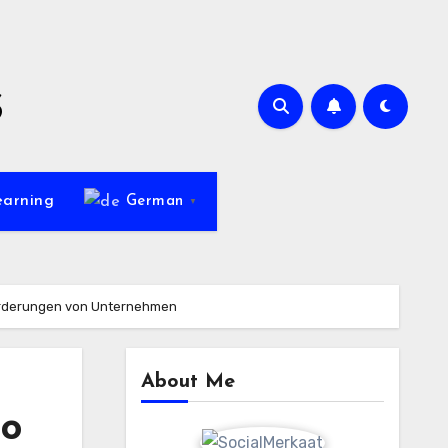
s
earning
German
▼
sforderungen von Unternehmen
About Me
So