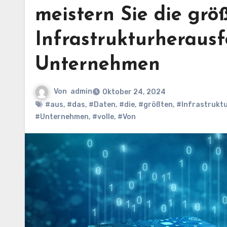
meistern Sie die grö
Infrastrukturheraus
Unternehmen
Von
admin
Oktober 24, 2024
#aus
,
#das
,
#Daten
,
#die
,
#größten
,
#Infrastrukt
#Unternehmen
,
#volle
,
#Von