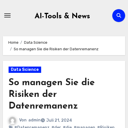
Zum
Inhalt
AI-Tools & News
springen
Home
Data Science
So managen Sie die Risiken der Datenremanenz
Data Science
So managen Sie die
Risiken der
Datenremanenz
Von
admin
Juli 21, 2024
#Datenremanenz
,
#der
,
#die
,
#managen
,
#Risiken
,