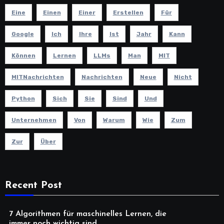
Eine
Einen
Einer
Erstellen
Für
Google
Ich
Ihre
Ist
Jahr
Kann
Können
Lernen
LLMs
Man
MIT
MITNachrichten
Nachrichten
Neue
Nicht
Python
Sich
Sie
Sind
Und
Unternehmen
Von
Warum
Wie
Zum
Zur
Über
Recent Post
7 Algorithmen für maschinelles Lernen, die
immer noch wichtig sind