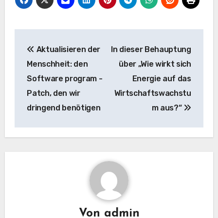
Beitrags-
Aktualisieren der
In dieser Behauptung
Navigation
Menschheit: den
über „Wie wirkt sich
Software program -
Energie auf das
Patch, den wir
Wirtschaftswachstu
dringend benötigen
m aus?“
Von
admin