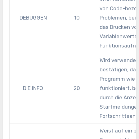
von Code-bezo
DEBUGGEN
10
Problemen, beis
das Drucken vo
Variablenwerte
Funktionsaufru
Wird verwendet
bestätigen, das
Programm wie e
DIE INFO
20
funktioniert, be
durch die Anzei
Startmeldunge
Fortschrittsanz
Weist auf ein po