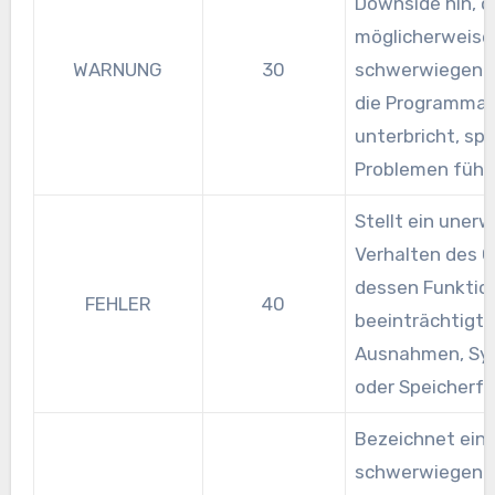
Downside hin, d
möglicherweise 
WARNUNG
30
schwerwiegend i
die Programma
unterbricht, sp
Problemen führ
Stellt ein uner
Verhalten des C
dessen Funktion
FEHLER
40
beeinträchtigt, 
Ausnahmen, Syn
oder Speicherfe
Bezeichnet ein
schwerwiegende