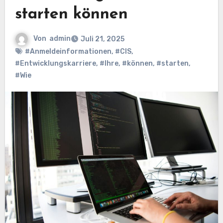
starten können
Von
admin
Juli 21, 2025
#Anmeldeinformationen
,
#CIS
,
#Entwicklungskarriere
,
#Ihre
,
#können
,
#starten
,
#Wie