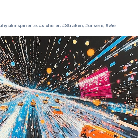
physikinspirierte
,
#sicherer
,
#Straßen
,
#unsere
,
#Wie