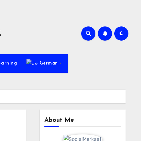
s
earning
German
▼
About Me