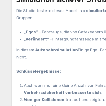
Simulation sicherer Str
Die Studie testete dieses Modell in a
simulier
Gruppen:
„Egos“
– Fahrzeuge, die von Gatekeepern ü
„Verändert“
-Hintergrundfahrzeuge mit fe
In diesem
Autobahnsimulation
Einige Ego -Fa
nicht.
Schlüsselergebnisse:
Auch wenn nur eine kleine Anzahl von Fahr
Verkehrssicherheit verbesserte sich
.
Weniger Kollisionen
trat auf und zeigten,