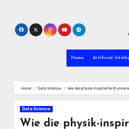
Zum
Inhalt
springen
Home
Artificial Intell
Home
Data Science
Wie die physik-inspirierte KI unse
Data Science
Wie die physik-inspi