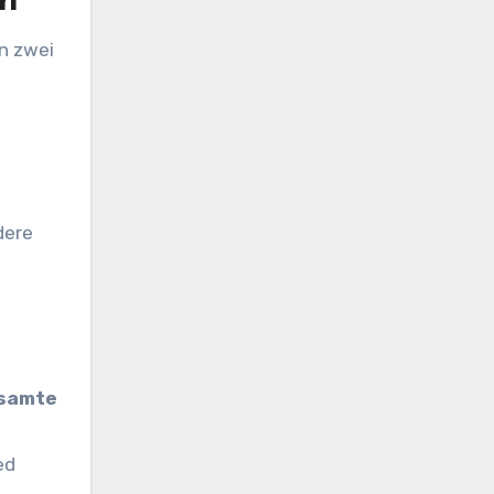
en
in zwei
dere
esamte
ed