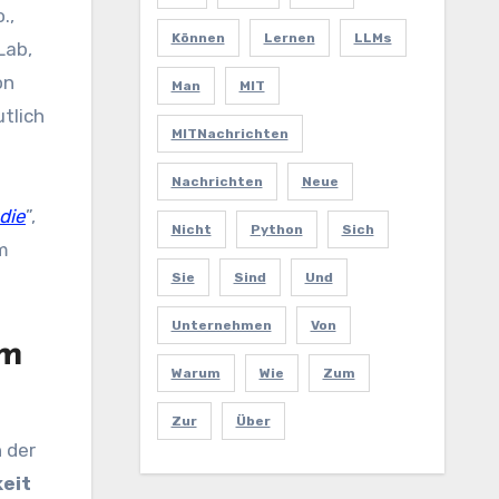
Können
Lernen
LLMs
Lab,
on
Man
MIT
tlich
MITNachrichten
Nachrichten
Neue
die
”,
Nicht
Python
Sich
m
Sie
Sind
Und
Unternehmen
Von
um
Warum
Wie
Zum
Zur
Über
n der
eit