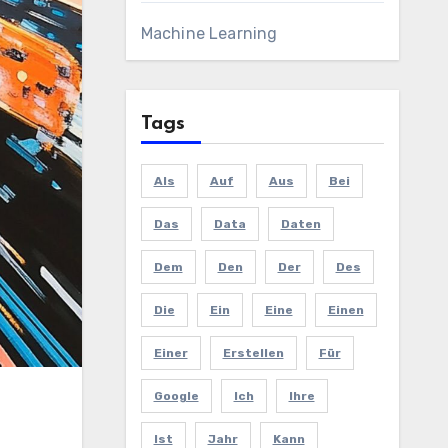
Machine Learning
Tags
Als
Auf
Aus
Bei
Das
Data
Daten
Dem
Den
Der
Des
Die
Ein
Eine
Einen
Einer
Erstellen
Für
Google
Ich
Ihre
Ist
Jahr
Kann