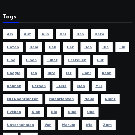
Tags
Als
Auf
Aus
Bei
Das
Data
Daten
Dem
Den
Der
Des
Die
Ein
Eine
Einen
Einer
Erstellen
Für
Google
Ich
Ihre
Ist
Jahr
Kann
Können
Lernen
LLMs
Man
MIT
MITNachrichten
Nachrichten
Neue
Nicht
Python
Sich
Sie
Sind
Und
Unternehmen
Von
Warum
Wie
Zum