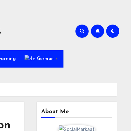
s
earning
German
▼
About Me
on