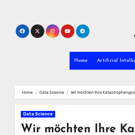
Zum
Inhalt
springen
Home
Artificial Intell
Home
Data Science
Wir möchten Ihre Katastrophenge
Data Science
Wir möchten Ihre Ka