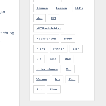
Können
Lernen
LLMs
gen.
Man
MIT
MITNachrichten
orschung
Nachrichten
Neue
u
Nicht
Python
Sich
Sie
Sind
Und
Unternehmen
Von
Warum
Wie
Zum
Zur
Über