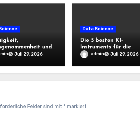
Science
Data Science
igkeit,
Die 5 besten KI-
ngenommenheit und
Instruments für die
ntrollen, die
Datenanalyse, die Sie
dmin
admin
Juli 29, 2026
Juli 29, 2026
tgeber jetzt
2026 ausprobieren sol
igen |
forderliche Felder sind mit
*
markiert