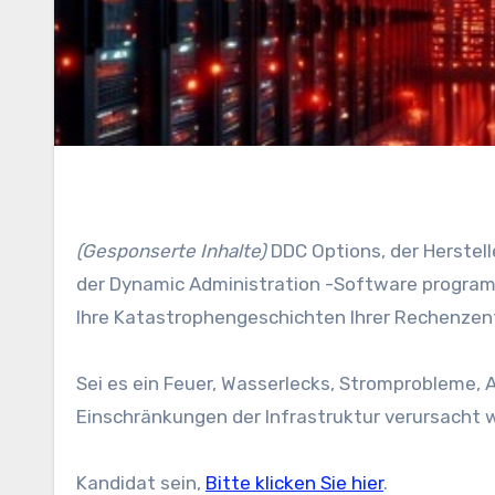
(Gesponserte Inhalte)
DDC Options, der Herstel
der Dynamic Administration -Software program,
Ihre Katastrophengeschichten Ihrer Rechenzent
Sei es ein Feuer, Wasserlecks, Stromprobleme, 
Einschränkungen der Infrastruktur verursacht 
Kandidat sein,
Bitte klicken Sie hier
.