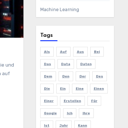
Machine Learning
Tags
Als
Auf
Aus
Bei
Das
Data
Daten
ie und
h auf
Dem
Den
Der
Des
Die
Ein
Eine
Einen
Einer
Erstellen
Für
Google
Ich
Ihre
Ist
Jahr
Kann