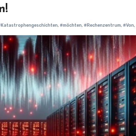
n!
#Katastrophengeschichten
,
#möchten
,
#Rechenzentrum
,
#Von
,