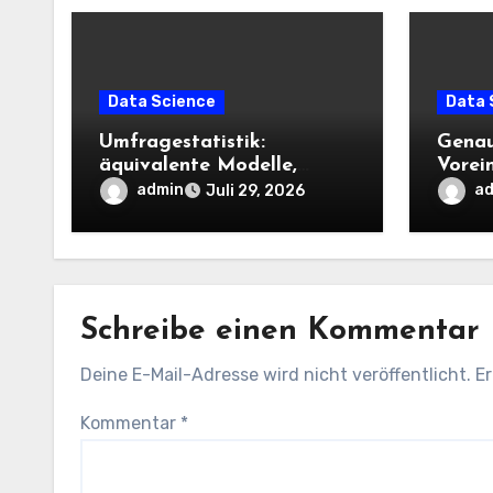
Data Science
Data 
Umfragestatistik:
Genau
äquivalente Modelle,
Vorei
äquivalente Gewichte
die Ko
admin
a
Juli 29, 2026
(lokal)
Kredi
benöt
Schreibe einen Kommentar
Deine E-Mail-Adresse wird nicht veröffentlicht.
Er
Kommentar
*