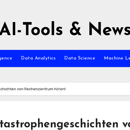
AI-Tools & New
igence
Data Analytics
Data Science
Machine L
schichten von Rechenzentrum hören!
tastrophengeschichten v