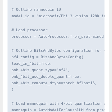
# Outline mannequin ID
model_id = "microsoft/Phi-3-vision-128k-inst
# Load processor
processor = AutoProcessor.from_pretrained(mo
# Outline BitsAndBytes configuration for 4-b
nf4_config = BitsAndBytesConfig(
load_in_4bit=True,
bnb_4bit_quant_type="nf4",
bnb_4bit_use_double_quant=True,
bnb_4bit_compute_dtype=torch.bfloat16,
)
# Load mannequin with 4-bit quantization and
mannequin = AutoModelForCausalLM.from_pretra