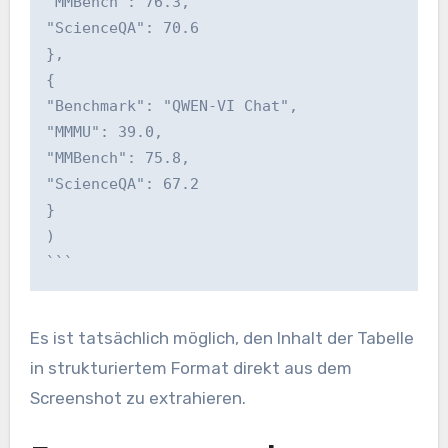
"MMBench": 76.3,
"ScienceQA": 70.6
},
{
"Benchmark": "QWEN-VI Chat",
"MMMU": 39.0,
"MMBench": 75.8,
"ScienceQA": 67.2
}
)
```
Es ist tatsächlich möglich, den Inhalt der Tabelle
in strukturiertem Format direkt aus dem
Screenshot zu extrahieren.