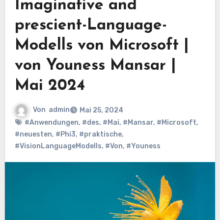
Imaginative and
prescient-Language-
Modells von Microsoft |
von Youness Mansar |
Mai 2024
Von
admin
Mai 25, 2024
#Anwendungen
,
#des
,
#Mai
,
#Mansar
,
#Microsoft
,
#neuesten
,
#Phi3
,
#praktische
,
#VisionLanguageModells
,
#Von
,
#Youness