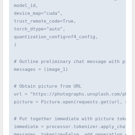
model_id,
device_map="cuda",
trust_remote_code=True,
torch_dtype="auto",
quantization_config=nf4_config,
)
# Outline preliminary chat message with pict
messages = (image_1)
# Obtain picture from URL
url = "https://photographs.unsplash.com/phot
picture = Picture.open(requests.get(url, str
# Put together immediate with picture token
immediate = processor.tokenizer.apply_chat_t
messages, tokenize=False, add_generation_pro