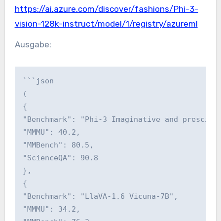
https://ai.azure.com/discover/fashions/Phi-3-
vision-128k-instruct/model/1/registry/azureml
Ausgabe:
```json
(
{
"Benchmark": "Phi-3 Imaginative and prescien
"MMMU": 40.2,
"MMBench": 80.5,
"ScienceQA": 90.8
},
{
"Benchmark": "LlaVA-1.6 Vicuna-7B",
"MMMU": 34.2,