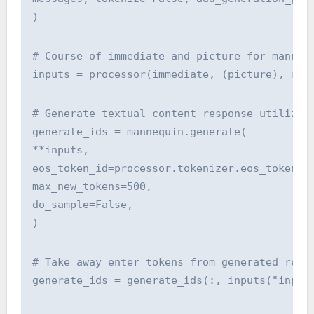
)
# Course of immediate and picture for manneq
inputs = processor(immediate, (picture), ret
# Generate textual content response utilizin
generate_ids = mannequin.generate(
**inputs,
eos_token_id=processor.tokenizer.eos_token_i
max_new_tokens=500,
do_sample=False,
)
# Take away enter tokens from generated resp
generate_ids = generate_ids(:, inputs("input