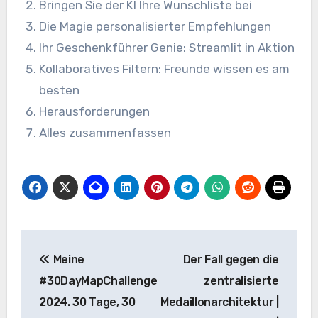
Bringen Sie der KI Ihre Wunschliste bei
Die Magie personalisierter Empfehlungen
Ihr Geschenkführer Genie: Streamlit in Aktion
Kollaboratives Filtern: Freunde wissen es am
besten
Herausforderungen
Alles zusammenfassen
Beitrags-
Meine
Der Fall gegen die
Navigation
#30DayMapChallenge
zentralisierte
2024. 30 Tage, 30
Medaillonarchitektur |