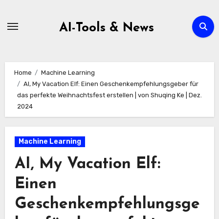
Zum
Inhalt
AI-Tools & News
springen
Home
Machine Learning
AI, My Vacation Elf: Einen Geschenkempfehlungsgeber für
das perfekte Weihnachtsfest erstellen | von Shuqing Ke | Dez.
2024
Machine Learning
AI, My Vacation Elf:
Einen
Geschenkempfehlungsge