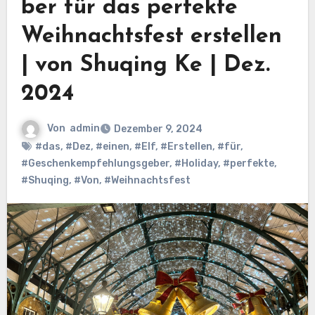
ber für das perfekte
Weihnachtsfest erstellen
| von Shuqing Ke | Dez.
2024
Von
admin
Dezember 9, 2024
#das
,
#Dez
,
#einen
,
#Elf
,
#Erstellen
,
#für
,
#Geschenkempfehlungsgeber
,
#Holiday
,
#perfekte
,
#Shuqing
,
#Von
,
#Weihnachtsfest