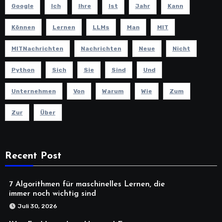
Google
Ich
Ihre
Ist
Jahr
Kann
Können
Lernen
LLMs
Man
MIT
MITNachrichten
Nachrichten
Neue
Nicht
Python
Sich
Sie
Sind
Und
Unternehmen
Von
Warum
Wie
Zum
Zur
Über
Recent Post
7 Algorithmen für maschinelles Lernen, die
immer noch wichtig sind
Juli 30, 2026