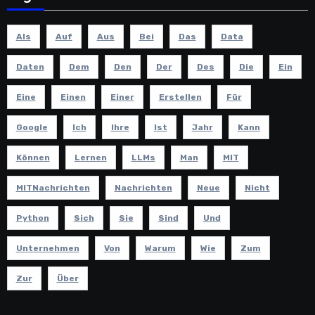
Als
Auf
Aus
Bei
Das
Data
Daten
Dem
Den
Der
Des
Die
Ein
Eine
Einen
Einer
Erstellen
Für
Google
Ich
Ihre
Ist
Jahr
Kann
Können
Lernen
LLMs
Man
MIT
MITNachrichten
Nachrichten
Neue
Nicht
Python
Sich
Sie
Sind
Und
Unternehmen
Von
Warum
Wie
Zum
Zur
Über