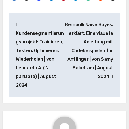
Beitrags-
Bernoulli Naive Bayes,
Navigation
Kundensegmentierun
erklärt: Eine visuelle
gsprojekt: Trainieren,
Anleitung mit
Testen, Optimieren,
Codebeispielen für
Wiederholen | von
Anfänger | von Samy
Leonardo A. (💡
Baladram | August
panData) | August
2024
2024