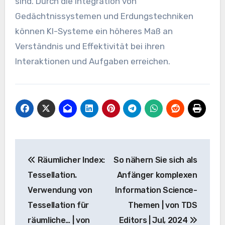
sind. Durch die Integration von
Gedächtnissystemen und Erdungstechniken
können KI-Systeme ein höheres Maß an
Verständnis und Effektivität bei ihren
Interaktionen und Aufgaben erreichen.
Beitrags-
Räumlicher Index:
So nähern Sie sich als
Navigation
Tessellation.
Anfänger komplexen
Verwendung von
Information Science-
Tessellation für
Themen | von TDS
räumliche… | von
Editors | Jul, 2024