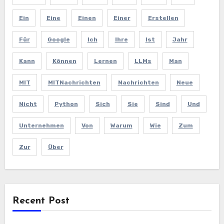
Ein
Eine
Einen
Einer
Erstellen
Für
Google
Ich
Ihre
Ist
Jahr
Kann
Können
Lernen
LLMs
Man
MIT
MITNachrichten
Nachrichten
Neue
Nicht
Python
Sich
Sie
Sind
Und
Unternehmen
Von
Warum
Wie
Zum
Zur
Über
Recent Post