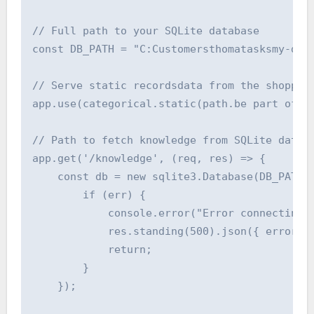
// Full path to your SQLite database

const DB_PATH = "C:Customersthomatasksmy-dash
// Serve static recordsdata from the shopper 
app.use(categorical.static(path.be part of(__
// Path to fetch knowledge from SQLite databa
app.get('/knowledge', (req, res) => {

    const db = new sqlite3.Database(DB_PATH, 
        if (err) {

            console.error("Error connecting t
            res.standing(500).json({ error: "
            return;

        }

    });
