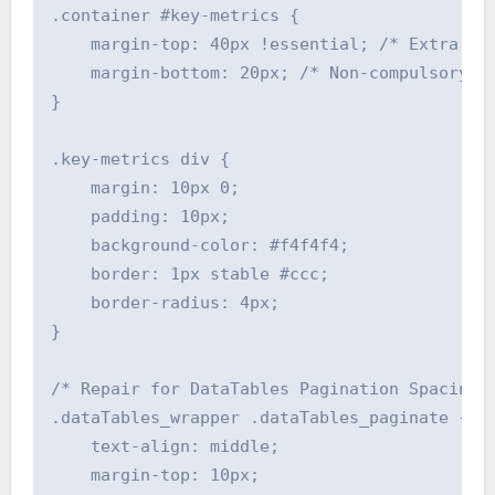
.container #key-metrics {

    margin-top: 40px !essential; /* Extra spa
    margin-bottom: 20px; /* Non-compulsory sp
}

.key-metrics div {

    margin: 10px 0;

    padding: 10px;

    background-color: #f4f4f4;

    border: 1px stable #ccc;

    border-radius: 4px;

}

/* Repair for DataTables Pagination Spacing *
.dataTables_wrapper .dataTables_paginate {

    text-align: middle;

    margin-top: 10px;
