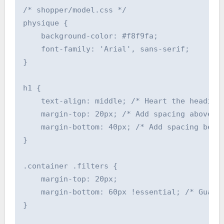
/* shopper/model.css */

physique {

    background-color: #f8f9fa;

    font-family: 'Arial', sans-serif;

}

h1 {

    text-align: middle; /* Heart the heading 
    margin-top: 20px; /* Add spacing above th
    margin-bottom: 40px; /* Add spacing benea
}

.container .filters {

    margin-top: 20px;

    margin-bottom: 60px !essential; /* Guaran
}
