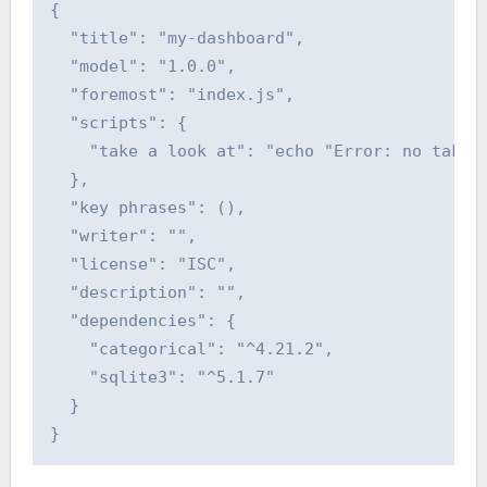
{

  "title": "my-dashboard",

  "model": "1.0.0",

  "foremost": "index.js",

  "scripts": {

    "take a look at": "echo "Error: no take a
  },

  "key phrases": (),

  "writer": "",

  "license": "ISC",

  "description": "",

  "dependencies": {

    "categorical": "^4.21.2",

    "sqlite3": "^5.1.7"

  }

}