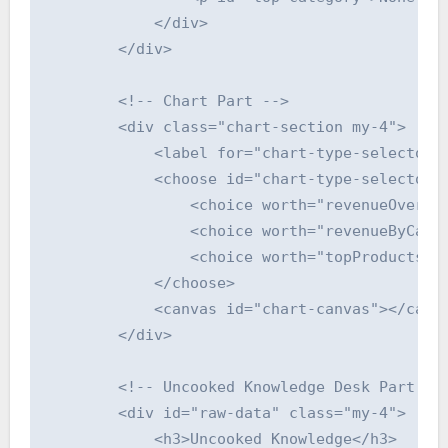
            </div>

        </div>

        <!-- Chart Part -->

        <div class="chart-section my-4">

            <label for="chart-type-selector">
            <choose id="chart-type-selector" 
                <choice worth="revenueOverTim
                <choice worth="revenueByCateg
                <choice worth="topProducts">P
            </choose>

            <canvas id="chart-canvas"></canva
        </div>

        <!-- Uncooked Knowledge Desk Part -->
        <div id="raw-data" class="my-4">

            <h3>Uncooked Knowledge</h3>
