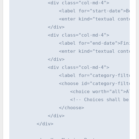
            <div class="col-md-4">

                <label for="start-date">Begin
                <enter kind="textual content"
            </div>

            <div class="col-md-4">

                <label for="end-date">Finish 
                <enter kind="textual content"
            </div>

            <div class="col-md-4">

                <label for="category-filter">
                <choose id="category-filter" 
                    <choice worth="all">All C
                    <!-- Choices shall be pop
                </choose>

            </div>

        </div>
