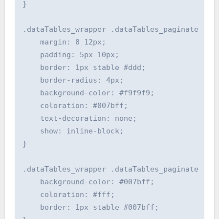
}

.dataTables_wrapper .dataTables_paginate .pag
    margin: 0 12px;

    padding: 5px 10px;

    border: 1px stable #ddd;

    border-radius: 4px;

    background-color: #f9f9f9;

    coloration: #007bff;

    text-decoration: none;

    show: inline-block;

}

.dataTables_wrapper .dataTables_paginate .pag
    background-color: #007bff;

    coloration: #fff;

    border: 1px stable #007bff;
