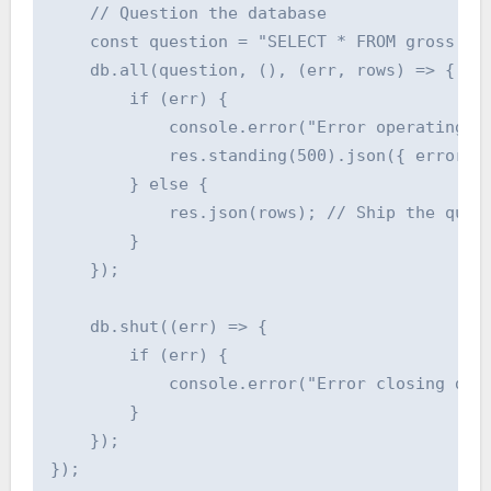
    // Question the database

    const question = "SELECT * FROM gross sal
    db.all(question, (), (err, rows) => {

        if (err) {

            console.error("Error operating qu
            res.standing(500).json({ error: "
        } else {

            res.json(rows); // Ship the quest
        }

    });

    db.shut((err) => {

        if (err) {

            console.error("Error closing data
        }

    });

});
