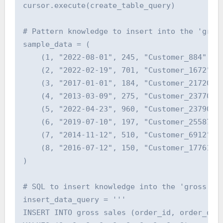
cursor.execute(create_table_query)

# Pattern knowledge to insert into the 'gross
sample_data = (

    (1, "2022-08-01", 245, "Customer_884", 20
    (2, "2022-02-19", 701, "Customer_1672", 2
    (3, "2017-01-01", 184, "Customer_21720", 
    (4, "2013-03-09", 275, "Customer_23770", 
    (5, "2022-04-23", 960, "Customer_23790", 
    (6, "2019-07-10", 197, "Customer_25587", 
    (7, "2014-11-12", 510, "Customer_6912", 2
    (8, "2016-07-12", 150, "Customer_17761", 
)

# SQL to insert knowledge into the 'gross sal
insert_data_query = '''

INSERT INTO gross sales (order_id, order_date