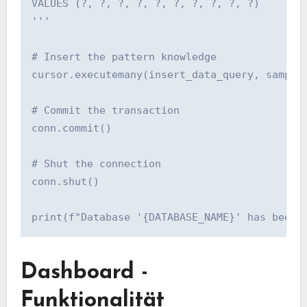
VALUES (?, ?, ?, ?, ?, ?, ?, ?, ?, ?)

'''

# Insert the pattern knowledge

cursor.executemany(insert_data_query, sample_
# Commit the transaction

conn.commit()

# Shut the connection

conn.shut()

print(f"Database '{DATABASE_NAME}' has been 
Dashboard -
Funktionalität