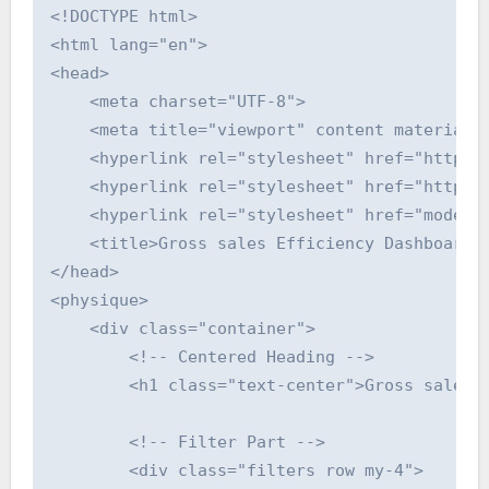
<!DOCTYPE html>

<html lang="en">

<head>

    <meta charset="UTF-8">

    <meta title="viewport" content material="
    <hyperlink rel="stylesheet" href="https:/
    <hyperlink rel="stylesheet" href="https:/
    <hyperlink rel="stylesheet" href="model.c
    <title>Gross sales Efficiency Dashboard</
</head>

<physique>

    <div class="container">

        <!-- Centered Heading -->

        <h1 class="text-center">Gross sales E
        <!-- Filter Part -->

        <div class="filters row my-4">
