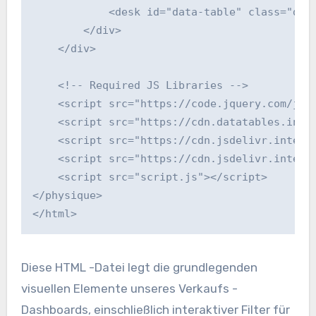
            <desk id="data-table" class="desk
        </div>

    </div>

    <!-- Required JS Libraries -->

    <script src="https://code.jquery.com/jque
    <script src="https://cdn.datatables.inter
    <script src="https://cdn.jsdelivr.interne
    <script src="https://cdn.jsdelivr.interne
    <script src="script.js"></script>

</physique>

</html>
Diese HTML -Datei legt die grundlegenden
visuellen Elemente unseres Verkaufs -
Dashboards, einschließlich interaktiver Filter für