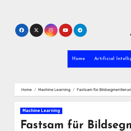
Zum
Inhalt
springen
Home
Artificial Intell
Home
Machine Learning
Fastsam für Bildsegmentierun
Machine Learning
Fastsam für Bildseg