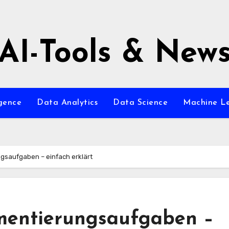
AI-Tools & New
igence
Data Analytics
Data Science
Machine L
gsaufgaben – einfach erklärt
mentierungsaufgaben –