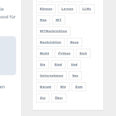
ie
Können
Lernen
LLMs
hood für
Man
MIT
MITNachrichten
Nachrichten
Neue
Nicht
Python
Sich
Sie
Sind
Und
Unternehmen
Von
den
Warum
Wie
Zum
Zur
Über