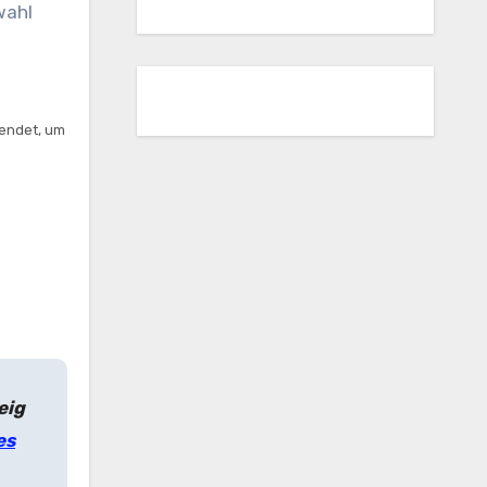
wahl
wendet, um
eig
es