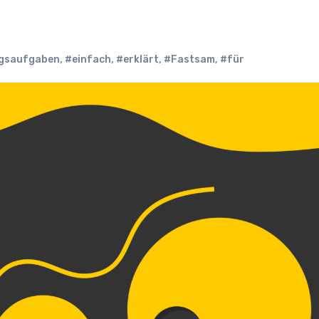
ngsaufgaben
,
#einfach
,
#erklärt
,
#Fastsam
,
#für