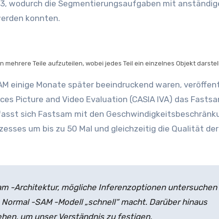
23, wodurch die Segmentierungsaufgaben mit anständig
werden konnten.
 mehrere Teile aufzuteilen, wobei jedes Teil ein einzelnes Objekt darstell
M einige Monate später beeindruckend waren, veröffent
es Picture and Video Evaluation (CASIA IVA) das Fasts
befasst sich Fastsam mit den Geschwindigkeitsbeschrän
sses um bis zu 50 Mal und gleichzeitig die Qualität de
sam -Architektur, mögliche Inferenzoptionen untersuchen
 Normal -SAM -Modell „schnell“ macht. Darüber hinaus
ehen, um unser Verständnis zu festigen.