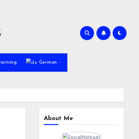
s
earning
German
▼
About Me