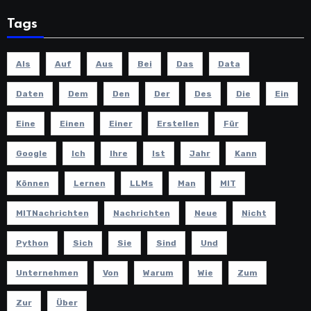
Tags
Als
Auf
Aus
Bei
Das
Data
Daten
Dem
Den
Der
Des
Die
Ein
Eine
Einen
Einer
Erstellen
Für
Google
Ich
Ihre
Ist
Jahr
Kann
Können
Lernen
LLMs
Man
MIT
MITNachrichten
Nachrichten
Neue
Nicht
Python
Sich
Sie
Sind
Und
Unternehmen
Von
Warum
Wie
Zum
Zur
Über