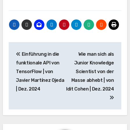
Beitrags-
Einführung in die
Wie man sich als
Navigation
funktionale API von
Junior Knowledge
TensorFlow | von
Scientist von der
Javier Martínez Ojeda
Masse abhebt | von
| Dez. 2024
Idit Cohen | Dez. 2024