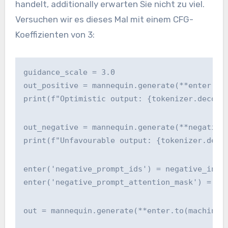
handelt, additionally erwarten Sie nicht zu viel.
Versuchen wir es dieses Mal mit einem CFG-
Koeffizienten von 3:
guidance_scale = 3.0
out_positive = mannequin.generate(**enter.to
print(f"Optimistic output: {tokenizer.decode
out_negative = mannequin.generate(**negative
print(f"Unfavourable output: {tokenizer.deco
enter('negative_prompt_ids') = negative_inpu
enter('negative_prompt_attention_mask') = ne
out = mannequin.generate(**enter.to(machine)