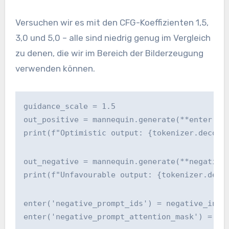
Versuchen wir es mit den CFG-Koeffizienten 1,5,
3,0 und 5,0 – alle sind niedrig genug im Vergleich
zu denen, die wir im Bereich der Bilderzeugung
verwenden können.
guidance_scale = 1.5
out_positive = mannequin.generate(**enter.to
print(f"Optimistic output: {tokenizer.decode
out_negative = mannequin.generate(**negative
print(f"Unfavourable output: {tokenizer.deco
enter('negative_prompt_ids') = negative_inpu
enter('negative_prompt_attention_mask') = ne