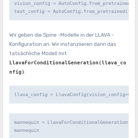
vision_config = AutoConfig.from_pretrained(vi
text_config = AutoConfig.from_pretrained(tex
Wir geben die Spine -Modelle in der LLAVA -
Konfiguration an. Wir instanziieren dann das
tatsächliche Modell mit
LlavaForConditionalGeneration(llava_co
.
nfig)
llava_config = LlavaConfig(vision_config=vis
mannequin = LlavaForConditionalGeneration(lla
mannequin