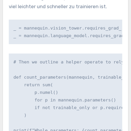
viel leichter und schneller zu trainieren ist.
_ = mannequin.vision_tower.requires_grad_(Fal
_ = mannequin.language_model.requires_grad_(
# Then we outline a helper operate to rely ma
def count_parameters(mannequin, trainable_onl
    return sum(

        p.numel()

        for p in mannequin.parameters()

        if not trainable_only or p.requires_g
    )

print(f"Whole parameters: {count_parameters(m