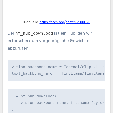
Bildquelle:
https://arxiv.org/pdf/2103.00020
Der
ist ein Hub, den wir
hf_hub_download
erforschen, um vorgebrägliche Gewichte
abzurufen:
vision_backbone_name = "openai/clip-vit-base-
text_backbone_name = "TinyLlama/TinyLlama-1.
_ = hf_hub_download(

    vision_backbone_name, filename="pytorch_m
)
