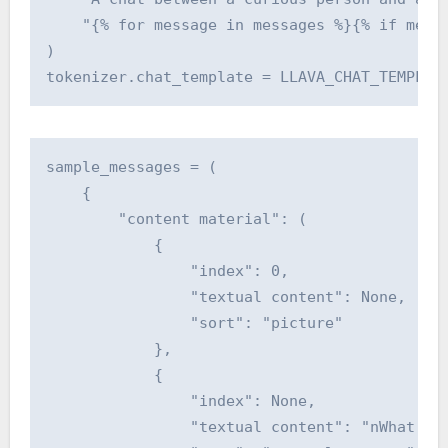
    "{% for message in messages %}{% if mess
)

tokenizer.chat_template = LLAVA_CHAT_TEMPLAT
sample_messages = (

    {

        "content material": (

            {

                "index": 0,

                "textual content": None,

                "sort": "picture"

            },

            {

                "index": None,

                "textual content": "nWhat pot