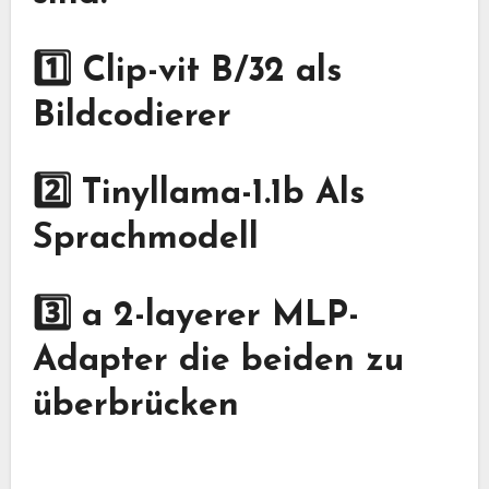
1️⃣
Clip-vit B/32
als
Bildcodierer
2️⃣
Tinyllama-1.1b
Als
Sprachmodell
3️⃣ a
2-layerer MLP-
Adapter
die beiden zu
überbrücken