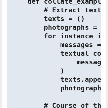
    def collate_examples
        # Extract texts 
        texts = ()

        photographs = ()
        for instance in 
            messages = i
            textual cont
                messages
            )

            texts.append
            photographs.
        # Course of the