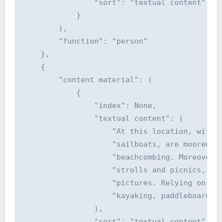
                "sort": "textual content"

            }

        ),

        "function": "person"

    },

    {

        "content material": (

            {

                "index": None,

                "textual content": (

                    "At this location, with a
                    "sailboats, are moored, f
                    "beachcombing. Moreover, 
                    "strolls and picnics, whe
                    "pictures. Relying on the
                    "kayaking, paddleboarding
                ),

                "sort": "textual content"
