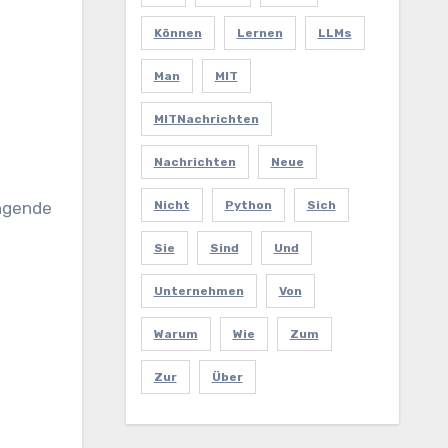
Können
Lernen
LLMs
Man
MIT
MITNachrichten
Nachrichten
Neue
Nicht
Python
Sich
engende
Sie
Sind
Und
Unternehmen
Von
Warum
Wie
Zum
Zur
Über