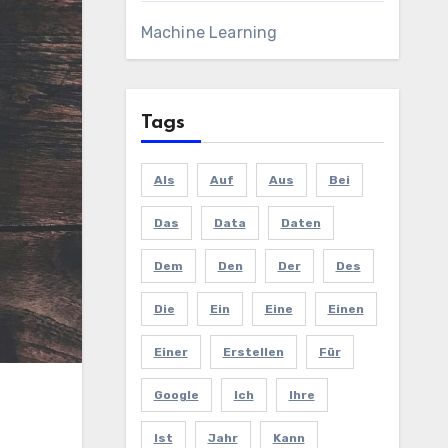
Machine Learning
Tags
Als
Auf
Aus
Bei
Das
Data
Daten
Dem
Den
Der
Des
Die
Ein
Eine
Einen
Einer
Erstellen
Für
Google
Ich
Ihre
Ist
Jahr
Kann