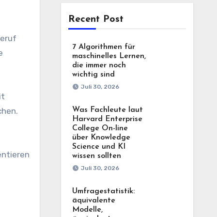
Recent Post
Beruf
7 Algorithmen für
e
maschinelles Lernen,
die immer noch
wichtig sind
Juli 30, 2026
it
Was Fachleute laut
chen.
Harvard Enterprise
College On-line
über Knowledge
Science und KI
entieren
wissen sollten
Juli 30, 2026
Umfragestatistik:
äquivalente
Modelle,