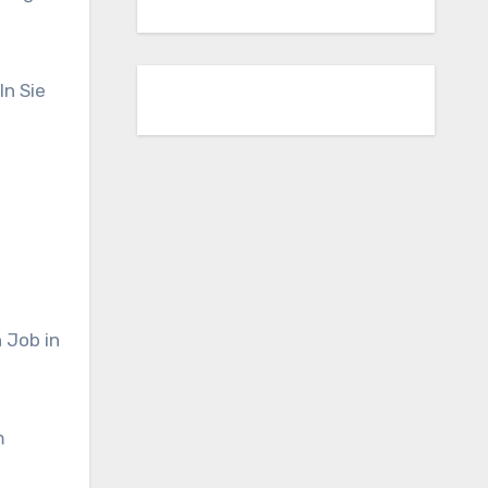
ln Sie
 Job in
m
,