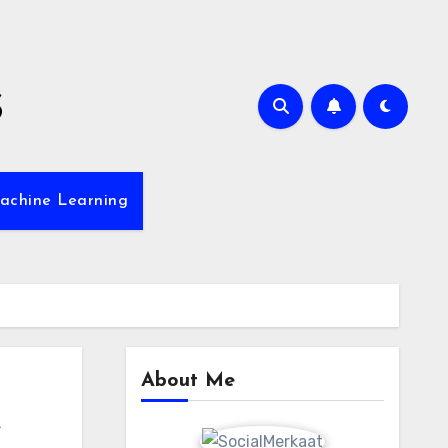
s
achine Learning
About Me
e