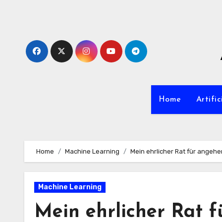
Zum
Inhalt
springen
Home
Artific
Home
Machine Learning
Mein ehrlicher Rat für angeh
Machine Learning
Mein ehrlicher Rat 