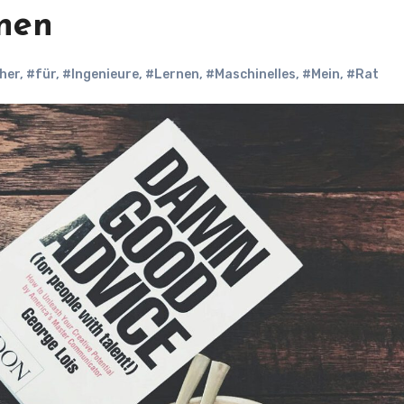
rnen
cher
,
#für
,
#Ingenieure
,
#Lernen
,
#Maschinelles
,
#Mein
,
#Rat