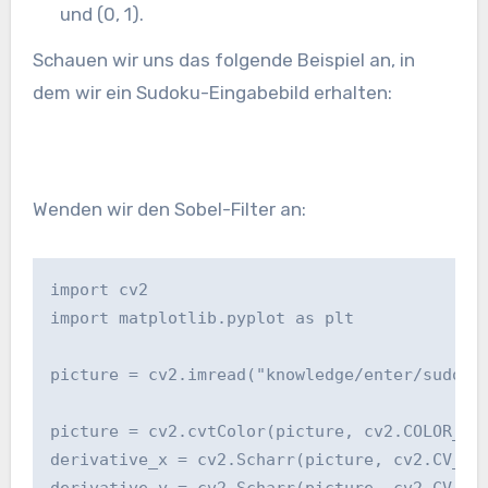
und (0, 1).
Schauen wir uns das folgende Beispiel an, in
dem wir ein Sudoku-Eingabebild erhalten:
Wenden wir den Sobel-Filter an:
import cv2

import matplotlib.pyplot as plt

picture = cv2.imread("knowledge/enter/sudoku.
picture = cv2.cvtColor(picture, cv2.COLOR_BGR
derivative_x = cv2.Scharr(picture, cv2.CV_64F