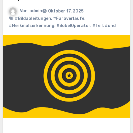
Von
admin
Oktober 17, 2025
#Bildableitungen
,
#Farbverläufe
,
#Merkmalserkennung
,
#SobelOperator
,
#Teil
,
#und