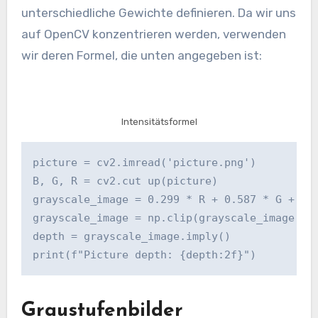
unterschiedliche Gewichte definieren. Da wir uns
auf OpenCV konzentrieren werden, verwenden
wir deren Formel, die unten angegeben ist:
Intensitätsformel
picture = cv2.imread('picture.png')

B, G, R = cv2.cut up(picture)

grayscale_image = 0.299 * R + 0.587 * G + 0.1
grayscale_image = np.clip(grayscale_image, 0,
depth = grayscale_image.imply()

print(f"Picture depth: {depth:2f}")
Graustufenbilder