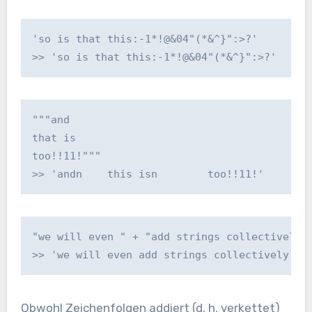
'so is that this:-1*!@&04"(*&^}":>?'
>> 'so is that this:-1*!@&04"(*&^}":>?'
"""and
that is
too!!11!"""
>> 'andn    this isn        too!!11!'
"we will even " + "add strings collectively"
>> 'we will even add strings collectively'
Obwohl Zeichenfolgen addiert (d. h. verkettet)