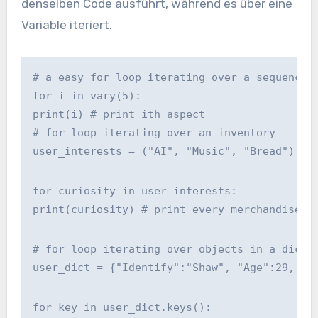
denselben Code ausführt, während es über eine
Variable iteriert.
# a easy for loop iterating over a sequence 
for i in vary(5):
print(i) # print ith aspect
# for loop iterating over an inventory
user_interests = ("AI", "Music", "Bread")
for curiosity in user_interests:
print(curiosity) # print every merchandise i
# for loop iterating over objects in a dicti
user_dict = {"Identify":"Shaw", "Age":29, "P
for key in user_dict.keys():