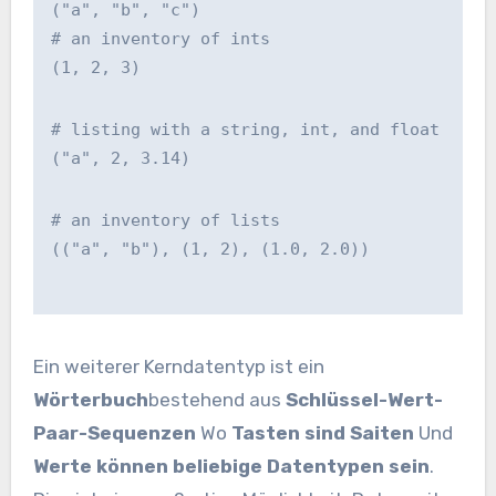
("a", "b", "c")
# an inventory of ints
(1, 2, 3)
# listing with a string, int, and float
("a", 2, 3.14)
# an inventory of lists
(("a", "b"), (1, 2), (1.0, 2.0))
Ein weiterer Kerndatentyp ist ein
Wörterbuch
bestehend aus
Schlüssel-Wert-
Paar-Sequenzen
Wo
Tasten sind Saiten
Und
Werte können beliebige Datentypen sein
.