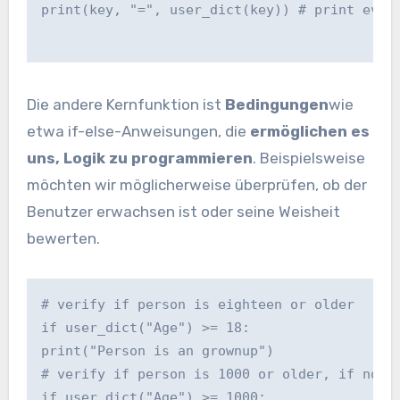
print(key, "=", user_dict(key)) # print ever
Die andere Kernfunktion ist
Bedingungen
wie
etwa if-else-Anweisungen, die
ermöglichen es
uns, Logik zu programmieren
. Beispielsweise
möchten wir möglicherweise überprüfen, ob der
Benutzer erwachsen ist oder seine Weisheit
bewerten.
# verify if person is eighteen or older
if user_dict("Age") >= 18:
print("Person is an grownup")
# verify if person is 1000 or older, if not 
if user_dict("Age") >= 1000: