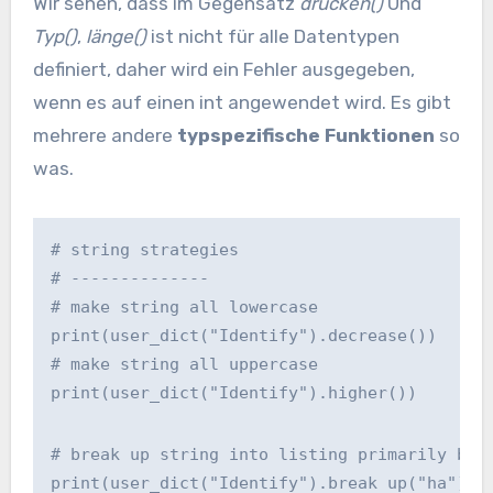
Wir sehen, dass im Gegensatz
drucken()
Und
Typ()
,
länge()
ist nicht für alle Datentypen
definiert, daher wird ein Fehler ausgegeben,
wenn es auf einen int angewendet wird. Es gibt
mehrere andere
typspezifische Funktionen
so
was.
# string strategies
# --------------
# make string all lowercase
print(user_dict("Identify").decrease())
# make string all uppercase
print(user_dict("Identify").higher())
# break up string into listing primarily bas
print(user_dict("Identify").break up("ha"))