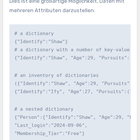
Dies ist eine großartige Möglichkeit, Daten mit
mehreren Attributen darzustellen.
# a dictionary
{"Identify":"Shaw"}
# a dictionary with a number of key-value pa
{"Identify":"Shaw", "Age":29, "Pursuits":("A
# an inventory of dictionaries
({"Identify":"Shaw", "Age":29, "Pursuits":("
{"Identify":"Ify", "Age":27, "Pursuits":("Ad
# a nested dictionary
{"Person":{"Identify":"Shaw", "Age":29, "Pur
"Last_login":"2024-09-06", 
"Membership_Tier":"Free"}