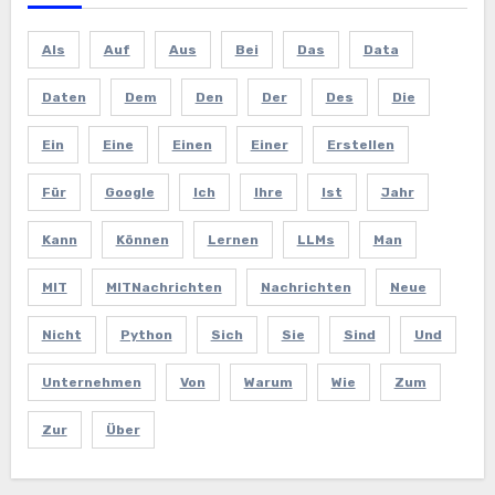
Als
Auf
Aus
Bei
Das
Data
Daten
Dem
Den
Der
Des
Die
Ein
Eine
Einen
Einer
Erstellen
Für
Google
Ich
Ihre
Ist
Jahr
Kann
Können
Lernen
LLMs
Man
MIT
MITNachrichten
Nachrichten
Neue
Nicht
Python
Sich
Sie
Sind
Und
Unternehmen
Von
Warum
Wie
Zum
Zur
Über