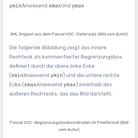
Anwesend
Und
.
ymin
xmax
ymax
XML Snippet aus dem Pascal VOC -Datensatz (Bild vom Autor)
Die folgende Abbildung zeigt das innere
Rechteck als kommentierter Begrenzungsbox,
definiert durch die obere linke Ecke
(
Anwesend
) und die untere rechte
xmin
ymin
Ecke (
Anwesend
) innerhalb des
xmax
ymax
äußeren Rechtecks, das das Bild darstellt.
Pascal VOC -Begrenzungsboxkoordinaten im Pixelformat (Bild
vom Autor)