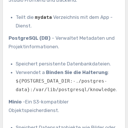
Studio Frontend und Backend.
Teilt die
Verzeichnis mit dem App -
mydata
Dienst.
PostgreSQL (DB)
– Verwaltet Metadaten und
Projektinformationen.
Speichert persistente Datenbankdateien.
Verwendet a
Binden Sie die Halterung
:
${POSTGRES_DATA_DIR:-./postgres-
.
data}:/var/lib/postgresql/knowledge
Minio
-Ein S3-kompatibler
Objektspeicherdienst.
Speichert Datensatzobjekte wie Bilder oder