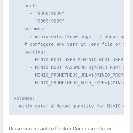
    ports:

      - "9000:9000"

      - "9009:9009"

    volumes:

      - minio-data:/knowledge   # Shops uploa
    # configure env vars in .env file or your
    setting:

      - MINIO_ROOT_USER=${MINIO_ROOT_USER:-mi
      - MINIO_ROOT_PASSWORD=${MINIO_ROOT_PASS
      - MINIO_PROMETHEUS_URL=${MINIO_PROMETHE
      - MINIO_PROMETHEUS_AUTH_TYPE=${MINIO_PR
volumes:

  minio-data: # Named quantity for MinIO obj
Diese vereinfachte Docker Compose -Datei