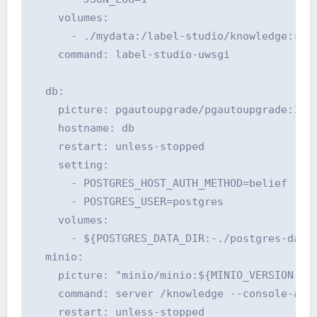
    volumes:

      - ./mydata:/label-studio/knowledge:rw  
    command: label-studio-uwsgi

  db:

    picture: pgautoupgrade/pgautoupgrade:13-a
    hostname: db

    restart: unless-stopped

    setting:

      - POSTGRES_HOST_AUTH_METHOD=belief

      - POSTGRES_USER=postgres

    volumes:

      - ${POSTGRES_DATA_DIR:-./postgres-data}
  minio:

    picture: "minio/minio:${MINIO_VERSION:-RE
    command: server /knowledge --console-addr
    restart: unless-stopped
