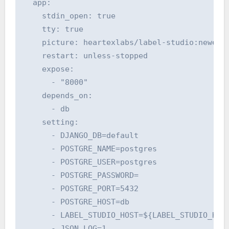
  app:

    stdin_open: true

    tty: true

    picture: heartexlabs/label-studio:newest

    restart: unless-stopped

    expose:

      - "8000"

    depends_on:

      - db

    setting:

      - DJANGO_DB=default

      - POSTGRE_NAME=postgres

      - POSTGRE_USER=postgres

      - POSTGRE_PASSWORD=

      - POSTGRE_PORT=5432

      - POSTGRE_HOST=db

      - LABEL_STUDIO_HOST=${LABEL_STUDIO_HOST
      - JSON_LOG=1
