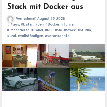
Stack mit Docker aus
Von
admin
August 29, 2025
#aus
,
#Daten
,
#den
,
#Docker
,
#führen
,
#importieren
,
#Label
,
#MIT
,
#Sie
,
#Stack
,
#Studio
,
#und
,
#vollständigen
,
#vorankannte