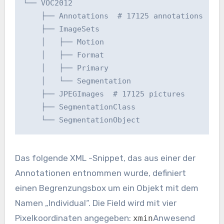
└── VOC2012

    ├── Annotations  # 17125 annotations

    ├── ImageSets 

    │   ├── Motion

    │   ├── Format

    │   ├── Primary

    │   └── Segmentation

    ├── JPEGImages  # 17125 pictures

    ├── SegmentationClass

    └── SegmentationObject
Das folgende XML -Snippet, das aus einer der
Annotationen entnommen wurde, definiert
einen Begrenzungsbox um ein Objekt mit dem
Namen „Individual“. Die Field wird mit vier
Pixelkoordinaten angegeben:
Anwesend
xmin