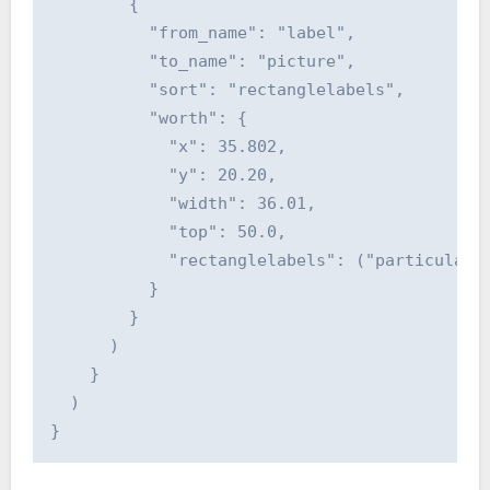
        {

          "from_name": "label",

          "to_name": "picture",

          "sort": "rectanglelabels",

          "worth": {

            "x": 35.802,

            "y": 20.20,

            "width": 36.01,

            "top": 50.0,

            "rectanglelabels": ("particular p
          }

        }

      )

    }

  )

}