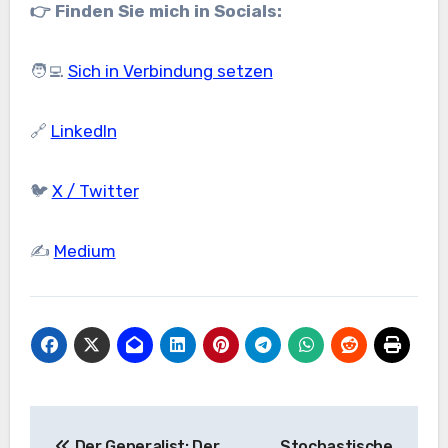
👉 Finden Sie mich in Socials:
🧑‍💻
Sich in Verbindung setzen
🔗
LinkedIn
🐦
X / Twitter
✍️
Medium
Beitrags-
Der Generalist: Der
Stochastische