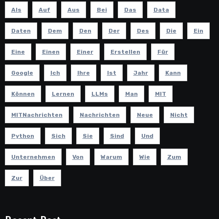
Als
Auf
Aus
Bei
Das
Data
Daten
Dem
Den
Der
Des
Die
Ein
Eine
Einen
Einer
Erstellen
Für
Google
Ich
Ihre
Ist
Jahr
Kann
Können
Lernen
LLMs
Man
MIT
MITNachrichten
Nachrichten
Neue
Nicht
Python
Sich
Sie
Sind
Und
Unternehmen
Von
Warum
Wie
Zum
Zur
Über