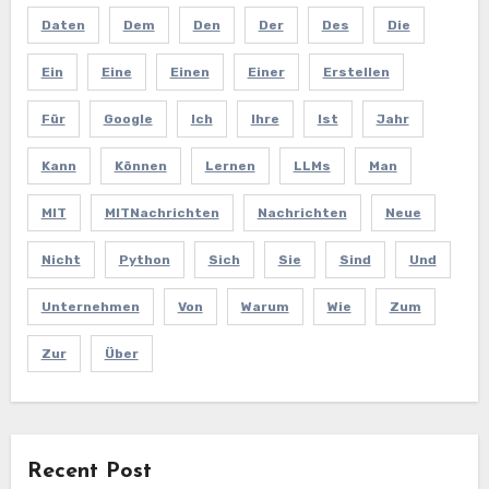
Daten
Dem
Den
Der
Des
Die
Ein
Eine
Einen
Einer
Erstellen
Für
Google
Ich
Ihre
Ist
Jahr
Kann
Können
Lernen
LLMs
Man
MIT
MITNachrichten
Nachrichten
Neue
Nicht
Python
Sich
Sie
Sind
Und
Unternehmen
Von
Warum
Wie
Zum
Zur
Über
Recent Post