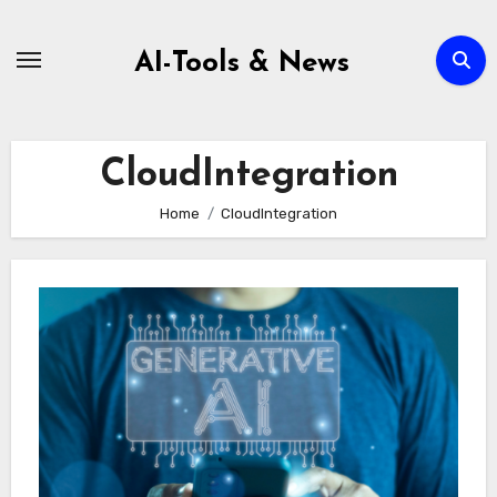
Zum
Inhalt
AI-Tools & News
springen
CloudIntegration
Home
CloudIntegration