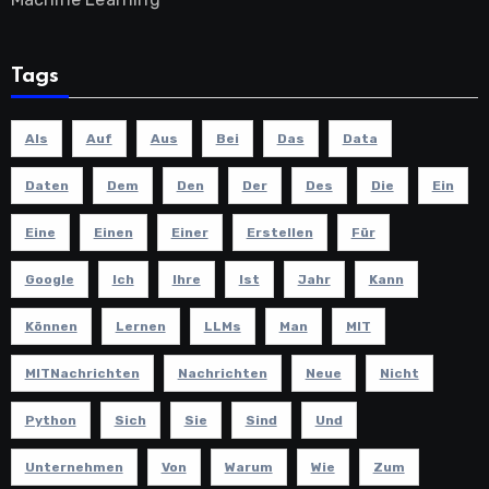
Tags
Als
Auf
Aus
Bei
Das
Data
Daten
Dem
Den
Der
Des
Die
Ein
Eine
Einen
Einer
Erstellen
Für
Google
Ich
Ihre
Ist
Jahr
Kann
Können
Lernen
LLMs
Man
MIT
MITNachrichten
Nachrichten
Neue
Nicht
Python
Sich
Sie
Sind
Und
Unternehmen
Von
Warum
Wie
Zum