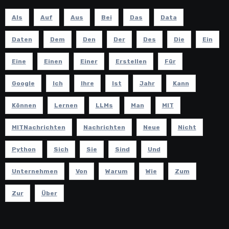
Als
Auf
Aus
Bei
Das
Data
Daten
Dem
Den
Der
Des
Die
Ein
Eine
Einen
Einer
Erstellen
Für
Google
Ich
Ihre
Ist
Jahr
Kann
Können
Lernen
LLMs
Man
MIT
MITNachrichten
Nachrichten
Neue
Nicht
Python
Sich
Sie
Sind
Und
Unternehmen
Von
Warum
Wie
Zum
Zur
Über