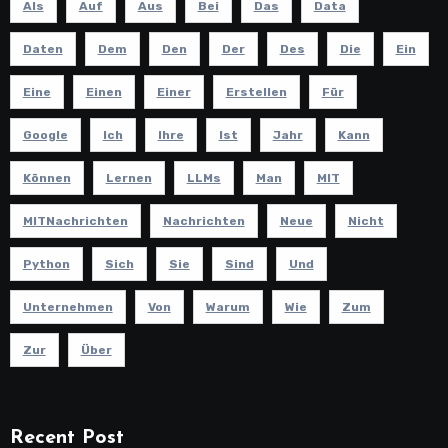
Als
Auf
Aus
Bei
Das
Data
Daten
Dem
Den
Der
Des
Die
Ein
Eine
Einen
Einer
Erstellen
Für
Google
Ich
Ihre
Ist
Jahr
Kann
Können
Lernen
LLMs
Man
MIT
MITNachrichten
Nachrichten
Neue
Nicht
Python
Sich
Sie
Sind
Und
Unternehmen
Von
Warum
Wie
Zum
Zur
Über
Recent Post