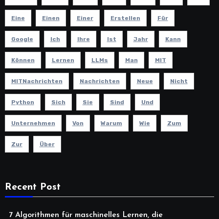
Eine
Einen
Einer
Erstellen
Für
Google
Ich
Ihre
Ist
Jahr
Kann
Können
Lernen
LLMs
Man
MIT
MITNachrichten
Nachrichten
Neue
Nicht
Python
Sich
Sie
Sind
Und
Unternehmen
Von
Warum
Wie
Zum
Zur
Über
Recent Post
7 Algorithmen für maschinelles Lernen, die