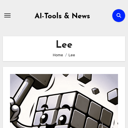
Zum
Inhalt
AI-Tools & News
springen
Lee
Home
Lee