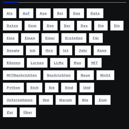
Als
Auf
Aus
Bei
Das
Data
Daten
Dem
Den
Der
Des
Die
Ein
Eine
Einen
Einer
Erstellen
Für
Google
Ich
Ihre
Ist
Jahr
Kann
Können
Lernen
LLMs
Man
MIT
MITNachrichten
Nachrichten
Neue
Nicht
Python
Sich
Sie
Sind
Und
Unternehmen
Von
Warum
Wie
Zum
Zur
Über