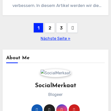
verbessern. In diesem Artikel werden wir die
Finest Practices für die effektive Verwaltung…
Beitragsnavigation
1
2
3
Nächste Seite »
About Me
SocialMerkaat
Blogeer