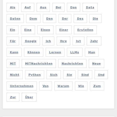
Als
Auf
Aus
Bei
Das
Data
Daten
Dem
Den
Der
Des
Die
Ein
Eine
Einen
Einer
Erstellen
Für
Google
Ich
Ihre
Ist
Jahr
Kann
Können
Lernen
LLMs
Man
MIT
MITNachrichten
Nachrichten
Neue
Nicht
Python
Sich
Sie
Sind
Und
Unternehmen
Von
Warum
Wie
Zum
Zur
Über