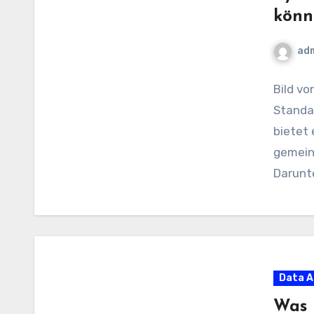
könn
ad
Bild vo
Standa
bietet 
gemein
Darunte
Data A
Was 