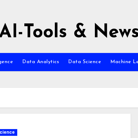
AI-Tools & New
igence
Data Analytics
Data Science
Machine L
cience