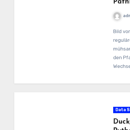
Path
ad
Bild v
regulä
mühsam
den Pf
Wechse
Data S
Duck