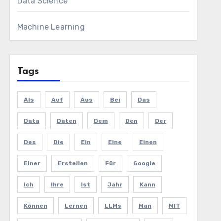
Data Science
Machine Learning
Tags
Als
Auf
Aus
Bei
Das
Data
Daten
Dem
Den
Der
Des
Die
Ein
Eine
Einen
Einer
Erstellen
Für
Google
Ich
Ihre
Ist
Jahr
Kann
Können
Lernen
LLMs
Man
MIT