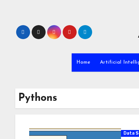
Zum
Inhalt
springen
Home
Artificial Intell
Pythons
Data S