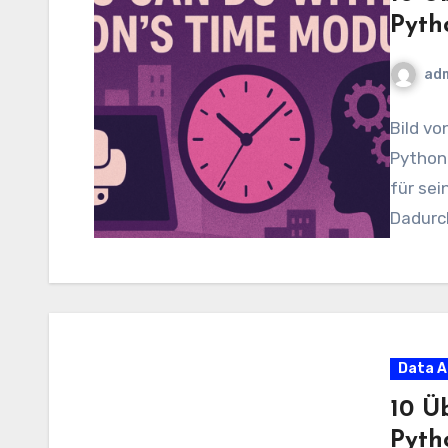
Pyth
ad
Bild vo
Python 
für sei
Dadurc
Data A
10 Ü
Pyth