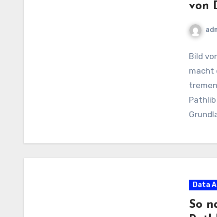
von 
ad
Bild v
macht 
tremend
Pathlib
Grundla
Data A
So n