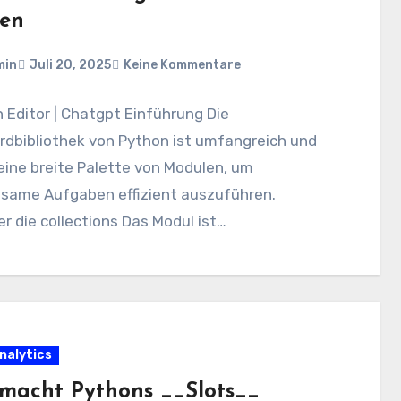
en
min
Juli 20, 2025
Keine Kommentare
n Editor | Chatgpt Einführung Die
rdbibliothek von Python ist umfangreich und
eine breite Palette von Modulen, um
same Aufgaben effizient auszuführen.
r die collections Das Modul ist…
nalytics
macht Pythons __Slots__