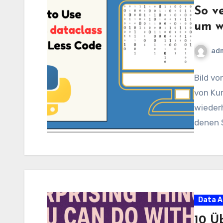
So v
um w
ad
Bild vo
von Kur
wiederh
denen 
Data A
10 Ü