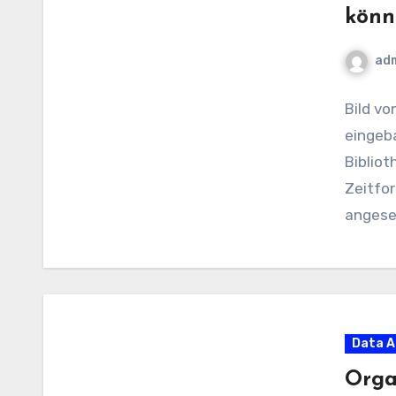
könn
ad
Bild vo
eingeba
Biblio
Zeitfo
angese
Data A
Orga