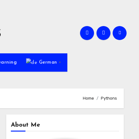
s
earning
German
▼
Home
Pythons
About Me