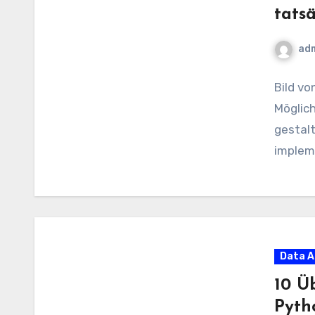
tatsä
ad
Bild vo
Möglich
gestalt
implem
Data A
10 Ü
Pyth