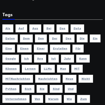
Tags
Als
Auf
Aus
Bei
Das
Data
Daten
Dem
Den
Der
Des
Die
Ein
Eine
Einen
Einer
Erstellen
Für
Google
Ich
Ihre
Ist
Jahr
Kann
Können
Lernen
LLMs
Man
MIT
MITNachrichten
Nachrichten
Neue
Nicht
Python
Sich
Sie
Sind
Und
Unternehmen
Von
Warum
Wie
Zum