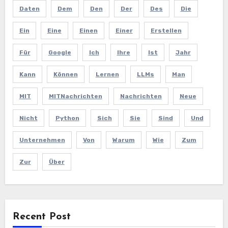
Daten
Dem
Den
Der
Des
Die
Ein
Eine
Einen
Einer
Erstellen
Für
Google
Ich
Ihre
Ist
Jahr
Kann
Können
Lernen
LLMs
Man
MIT
MITNachrichten
Nachrichten
Neue
Nicht
Python
Sich
Sie
Sind
Und
Unternehmen
Von
Warum
Wie
Zum
Zur
Über
Recent Post