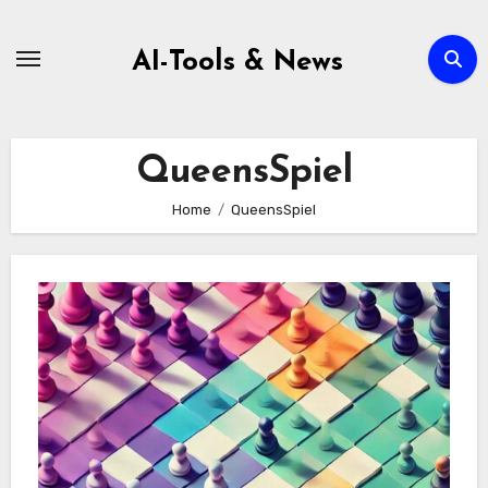
Zum
Inhalt
AI-Tools & News
springen
QueensSpiel
Home
QueensSpiel