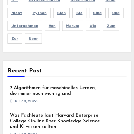
MIT
MITNachrichten
Nachrichten
Neue
Nicht
Python
Sich
Sie
Sind
Und
Unternehmen
Von
Warum
Wie
Zum
Zur
Über
Recent Post
7 Algorithmen für maschinelles Lernen,
die immer noch wichtig sind
Juli 30, 2026
Was Fachleute laut Harvard Enterprise
College On-line über Knowledge Science
und KI wissen sollten