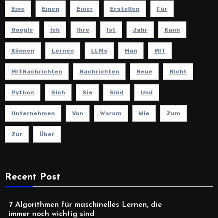
Eine
Einen
Einer
Erstellen
Für
Google
Ich
Ihre
Ist
Jahr
Kann
Können
Lernen
LLMs
Man
MIT
MITNachrichten
Nachrichten
Neue
Nicht
Python
Sich
Sie
Sind
Und
Unternehmen
Von
Warum
Wie
Zum
Zur
Über
Recent Post
7 Algorithmen für maschinelles Lernen, die
immer noch wichtig sind