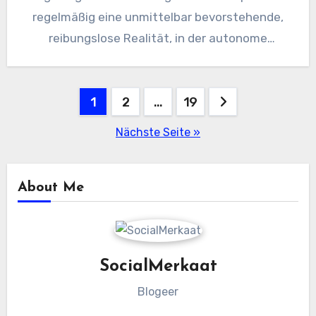
regelmäßig eine unmittelbar bevorstehende,
reibungslose Realität, in der autonome
Software program-Agenten die Komplexität
des Unternehmensverkaufs steuern,…
Beitragsnavigation
1
2
…
19
Nächste Seite »
About Me
SocialMerkaat
Blogeer