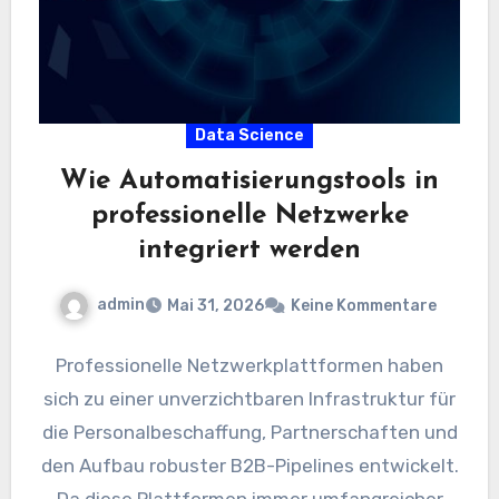
Data Science
Wie Automatisierungstools in
professionelle Netzwerke
integriert werden
admin
Mai 31, 2026
Keine Kommentare
Professionelle Netzwerkplattformen haben
sich zu einer unverzichtbaren Infrastruktur für
die Personalbeschaffung, Partnerschaften und
den Aufbau robuster B2B-Pipelines entwickelt.