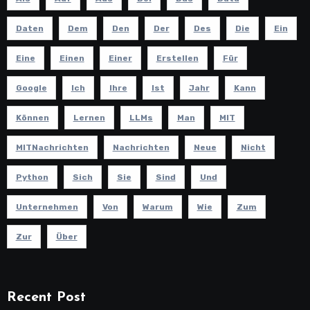
Daten
Dem
Den
Der
Des
Die
Ein
Eine
Einen
Einer
Erstellen
Für
Google
Ich
Ihre
Ist
Jahr
Kann
Können
Lernen
LLMs
Man
MIT
MITNachrichten
Nachrichten
Neue
Nicht
Python
Sich
Sie
Sind
Und
Unternehmen
Von
Warum
Wie
Zum
Zur
Über
Recent Post