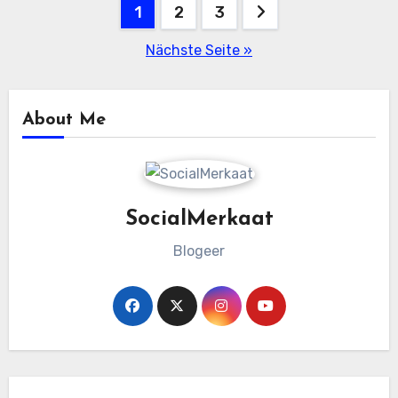
Beitragsnavigation
1
2
3
Nächste Seite »
About Me
SocialMerkaat
Blogeer