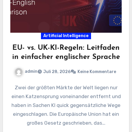
Artificial Intelligence
EU- vs. UK-KI-Regeln: Leitfaden
in einfacher englischer Sprache
admin
Juli 28, 2026
Keine Kommentare
Zwei der größten Märkte der Welt liegen nur
einen Katzensprung voneinander entfernt und
haben in Sachen KI quick gegensätzliche Wege
eingeschlagen. Die Europäische Union hat ein
großes Gesetz geschrieben, das…