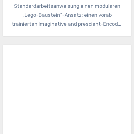
Standardarbeitsanweisung einen modularen
„Lego-Baustein“-Ansatz: einen vorab
trainierten Imaginative and prescient-Encoder
für die Merkmalsextraktion gepaart mit einem
separaten Decoder für die
Aufgabenvorhersage. Diese…