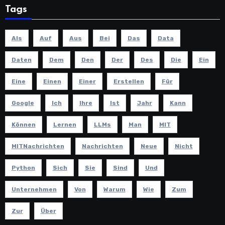
Tags
Als
Auf
Aus
Bei
Das
Data
Daten
Dem
Den
Der
Des
Die
Ein
Eine
Einen
Einer
Erstellen
Für
Google
Ich
Ihre
Ist
Jahr
Kann
Können
Lernen
LLMs
Man
MIT
MITNachrichten
Nachrichten
Neue
Nicht
Python
Sich
Sie
Sind
Und
Unternehmen
Von
Warum
Wie
Zum
Zur
Über