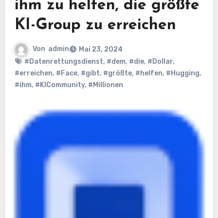
ihm zu helfen, die größte
KI-Group zu erreichen
Von
admin
Mai 23, 2024
#Datenrettungsdienst
,
#dem
,
#die
,
#Dollar
,
#erreichen
,
#Face
,
#gibt
,
#größte
,
#helfen
,
#Hugging
,
#ihm
,
#KICommunity
,
#Millionen