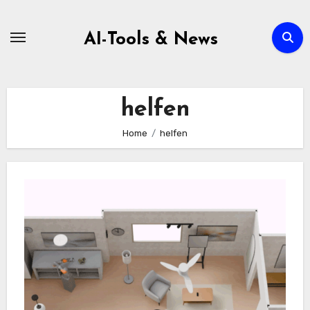
Zum
Inhalt
AI-Tools & News
springen
helfen
Home
helfen