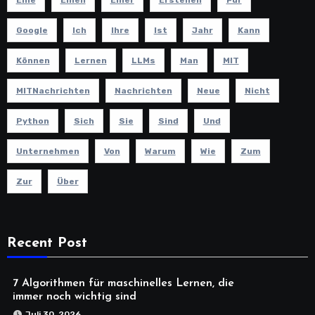
Eine
Einen
Einer
Erstellen
Für
Google
Ich
Ihre
Ist
Jahr
Kann
Können
Lernen
LLMs
Man
MIT
MITNachrichten
Nachrichten
Neue
Nicht
Python
Sich
Sie
Sind
Und
Unternehmen
Von
Warum
Wie
Zum
Zur
Über
Recent Post
7 Algorithmen für maschinelles Lernen, die
immer noch wichtig sind
Juli 30, 2026