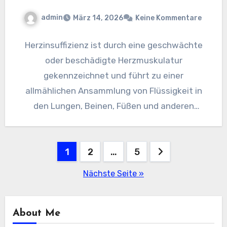
admin
März 14, 2026
Keine Kommentare
Herzinsuffizienz ist durch eine geschwächte
oder beschädigte Herzmuskulatur
gekennzeichnet und führt zu einer
allmählichen Ansammlung von Flüssigkeit in
den Lungen, Beinen, Füßen und anderen
Körperteilen des Patienten. Die Erkrankung ist…
Beitragsnavigation
1
2
…
5
Nächste Seite »
About Me