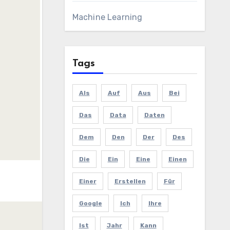
Machine Learning
Tags
Als
Auf
Aus
Bei
Das
Data
Daten
Dem
Den
Der
Des
Die
Ein
Eine
Einen
Einer
Erstellen
Für
Google
Ich
Ihre
Ist
Jahr
Kann