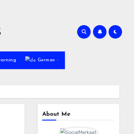
s
earning
German
▼
About Me