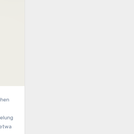
selung
 etwa