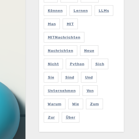
Können
Lernen
LLMs
Man
MIT
MITNachrichten
Nachrichten
Neue
Nicht
Python
Sich
Sie
Sind
Und
Unternehmen
Von
Warum
Wie
Zum
Zur
Über