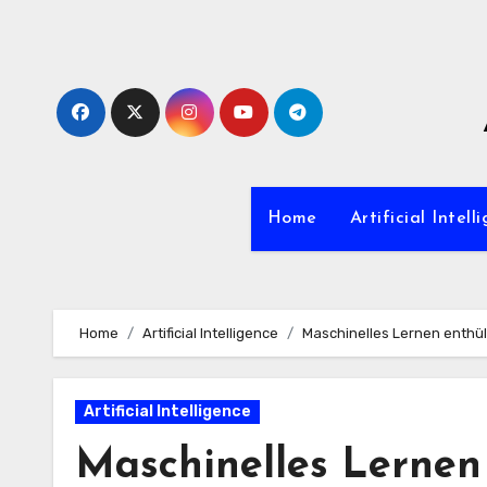
Zum
Inhalt
springen
Home
Artificial Intell
Home
Artificial Intelligence
Maschinelles Lernen enthül
Artificial Intelligence
Maschinelles Lernen