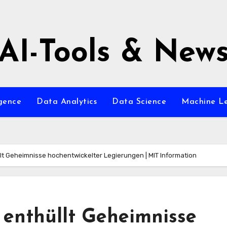
AI-Tools & New
igence
Data Analytics
Data Science
Machine L
lt Geheimnisse hochentwickelter Legierungen | MIT Information
 enthüllt Geheimnisse