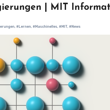
gierungen | MIT Informat
ierungen
,
#Lernen
,
#Maschinelles
,
#MIT
,
#News