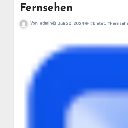
Fernsehen
Von
admin
Juli 20, 2024
#bietet
,
#Fernseh