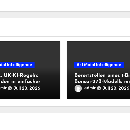
cial Intelligence
Artificial Intelligence
s. UK-KI-Regeln:
Bereitstellen eines 1-Bi
aden in einfacher
Bonsai-27B-Modells mi
scher Sprache
PrismML llama.cpp un
dmin
admin
Juli 28, 2026
Juli 28, 2026
OpenAI-kompatiblen
lokalen Inferenz-Work