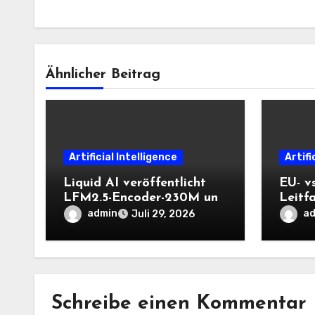
Ähnlicher Beitrag
Artificial Intelligence
Artifi
Liquid AI veröffentlicht
EU- v
LFM2.5-Encoder-230M und
Leitf
LFM2.5-Encoder-350M:
engli
admin
a
Juli 29, 2026
Bidirektionale Encoder, die
bei 8K-Kontext auf der
CPU schnell bleiben
Schreibe einen Kommentar