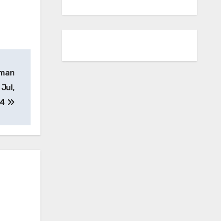
 man
Jul,
24