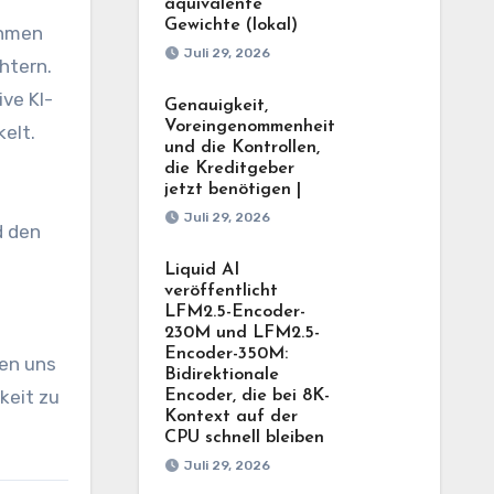
äquivalente
Gewichte (lokal)
ehmen
Juli 29, 2026
htern.
ve KI-
Genauigkeit,
Voreingenommenheit
elt.
und die Kontrollen,
die Kreditgeber
jetzt benötigen |
Juli 29, 2026
d den
Liquid AI
veröffentlicht
LFM2.5-Encoder-
230M und LFM2.5-
Encoder-350M:
ben uns
Bidirektionale
keit zu
Encoder, die bei 8K-
Kontext auf der
CPU schnell bleiben
Juli 29, 2026