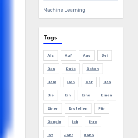
Machine Learning
Tags
Als
Auf
Aus
Bei
Das
Data
Daten
Dem
Den
Der
Des
Die
Ein
Eine
Einen
Einer
Erstellen
Für
Google
Ich
Ihre
Ist
Jahr
Kann