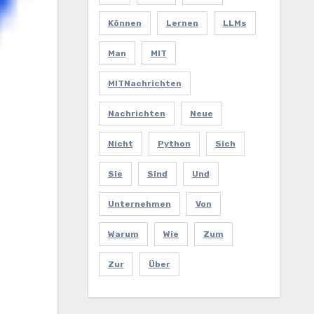
Können
Lernen
LLMs
Man
MIT
MITNachrichten
Nachrichten
Neue
Nicht
Python
Sich
Sie
Sind
Und
Unternehmen
Von
Warum
Wie
Zum
Zur
Über