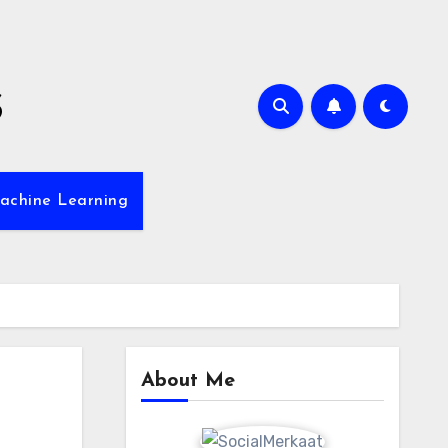
s
achine Learning
About Me