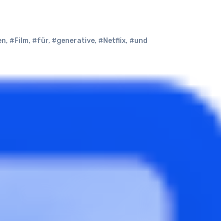
en
,
#Film
,
#für
,
#generative
,
#Netflix
,
#und