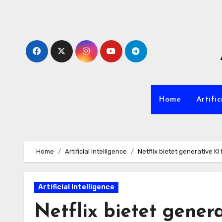
Zum
Inhalt
springen
Home
Artific
Home
Artificial Intelligence
Netflix bietet generative K
Artificial Intelligence
Netflix bietet gener